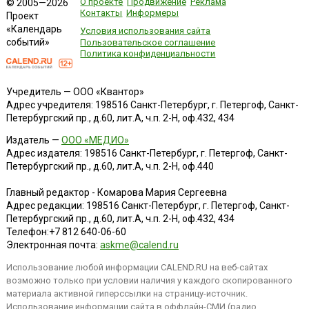
О проекте
Продвижение
Реклама
© 2005—2026
Контакты
Информеры
Проект
«Календарь
Условия использования сайта
событий»
Пользовательское соглашение
Политика конфиденциальности
Учредитель — ООО «Квантор»
Адрес учредителя: 198516 Санкт-Петербург, г. Петергоф, Санкт-
Петербургский пр., д.60, лит.А, ч.п. 2-Н, оф.432, 434
Издатель —
ООО «МЕДИО»
Адрес издателя: 198516 Санкт-Петербург, г. Петергоф, Санкт-
Петербургский пр., д.60, лит.А, ч.п. 2-Н, оф.440
Главный редактор - Комарова Мария Сергеевна
Адрес редакции:
198516
Санкт-Петербург, г. Петергоф
,
Санкт-
Петербургский пр., д.60, лит.А, ч.п. 2-Н, оф.432, 434
Телефон:
+7 812 640-06-60
Электронная почта:
askme@calend.ru
Использование любой информации CALEND.RU на веб-сайтах
возможно только при условии наличия у каждого скопированного
материала активной гиперссылки на страницу-источник.
Использование информации сайта в оффлайн-СМИ (радио,