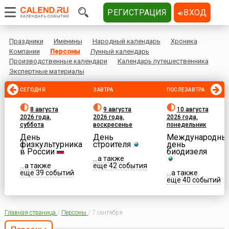
РЕГИСТРАЦИЯ
ВХОД
Праздники
Именины
Народный календарь
Хроника
Компании
Персоны
Лунный календарь
Производственные календари
Календарь путешественника
Экспертные материалы
СЕГОДНЯ
ЗАВТРА
ПОСЛЕЗАВТРА
8 августа
9 августа
10 августа
2026 года,
2026 года,
2026 года,
суббота
воскресенье
понедельник
День
День
Международны
физкультурника
строителя
день
в России
биодизеля
...а также
...а также
еще 42 события
еще 39 событий
...а также
еще 40 событий
Главная страница
/
Персоны
/
7 сентября