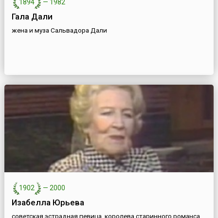
1894
—
1982
Гала Дали
жена и муза Сальвадора Дали
1902
—
2000
Изабелла Юрьева
советская эстрадная певица, королева старинного романса,