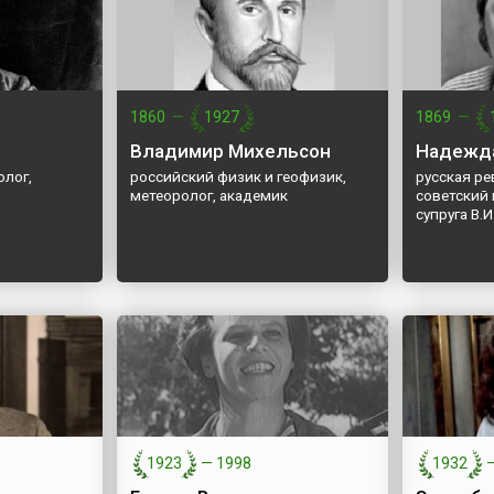
1860
—
1927
1869
—
Владимир Михельсон
Надежда
олог,
российский физик и геофизик,
русская р
метеоролог, академик
советский
супруга В.
1923
—
1998
1932