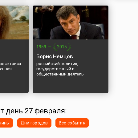
1959
—
2015
Борис Немцов
ая актриса
российский политик,
женная
государственный и
общественный деятель
от день 27 февраля:
нины
Дни городов
Все события