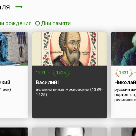
аля
ни рождения
Дни памяти
1371
—
1425
1831
икий
Василий I
Николай
4 век)
великий князь московский (1389-
русский ж
1425)
портретов,
религиозн