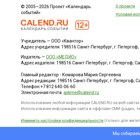
О проекте
© 2005—2026 Проект «Календарь
событий»
Условия исп
Учредитель — ООО «Квантор»
Адрес учредителя: 198516 Санкт-Петербург, г. Петергоф, Са
Издатель —
ООО «МЕДИО»
Адрес издателя: 198516 Санкт-Петербург, г. Петергоф, Санк
Главный редактор - Комарова Мария Сергеевна
Адрес редакции:
198516
Санкт-Петербург, г. Петергоф
,
Са
Телефон:
+7 812 640-06-60
Электронная почта:
askme@calend.ru
Использование любой информации CALEND.RU на веб-сайтах 
Использование информации сайта в оффлайн-СМИ (радио, тел
Изменить настройки конфиденциальности
(только для жител
Мы собираем