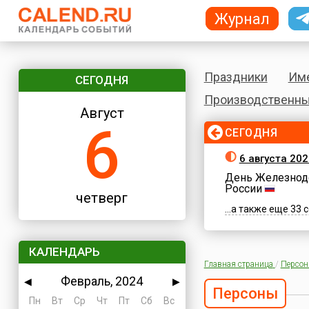
Журнал
Праздники
Им
СЕГОДНЯ
Производственны
Август
6
СЕГОДНЯ
6 августа 202
День Железнод
России
четверг
...а также еще 33
КАЛЕНДАРЬ
Главная страница
/
Персо
Февраль, 2024
◀
▶
Персоны
Пн
Вт
Ср
Чт
Пт
Сб
Вс