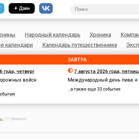
енины
Народный календарь
Хроника
Компа
е календари
Календарь путешественника
Эксп
ЗАВТРА
6 года, четверг
7 августа 2026 года, пятниц
орожных войск
Международный день пива
...а также еще 33 события
 события
ны
/
27 февраля