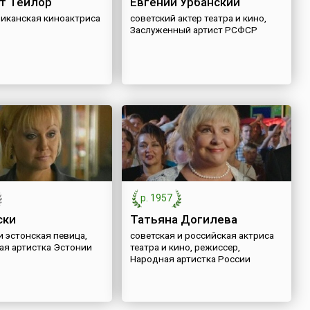
т Тейлор
Евгений Урбанский
риканская киноактриса
советский актер театра и кино,
Заслуженный артист РСФСР
р. 1957
ски
Татьяна Догилева
и эстонская певица,
советская и российская актриса
ая артистка Эстонии
театра и кино, режиссер,
Народная артистка России