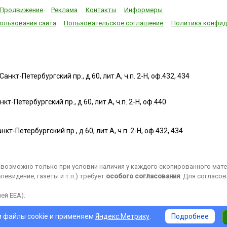
Продвижение
Реклама
Контакты
Информеры
ользования сайта
Пользовательское соглашение
Политика конфид
нкт-Петербургский пр., д.60, лит.А, ч.п. 2-Н, оф.432, 434
т-Петербургский пр., д.60, лит.А, ч.п. 2-Н, оф.440
нкт-Петербургский пр., д.60, лит.А, ч.п. 2-Н, оф.432, 434
возможно только при условии наличия у каждого скопированного матер
евидение, газеты и т.п.) требует
особого согласования
. Для согласо
ей EEA).
 файлы cookie и применяем
Яндекс.Метрику
.
Подробнее