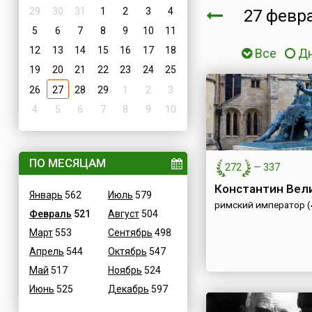
29
30
31
1
2
3
4
27 февр
5
6
7
8
9
10
11
12
13
14
15
16
17
18
Все
Д
19
20
21
22
23
24
25
26
27
28
29
1
2
3
4
5
6
7
8
9
10
ПО МЕСЯЦАМ
272
—
337
Константин Вел
Январь
562
Июль
579
римский император (
Февраль
521
Август
504
Март
553
Сентябрь
498
Апрель
544
Октябрь
547
Май
517
Ноябрь
524
Июнь
525
Декабрь
597