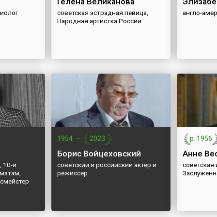
Гелена Великанова
Элизабе
зиолог
советская эстрадная певица,
англо-аме
Народная артистка России
1954
—
2023
р. 1956
Борис Войцеховский
Анне Ве
 10-й
советский и российский актер и
советская 
матам,
режиссер
Заслуженн
смейстер