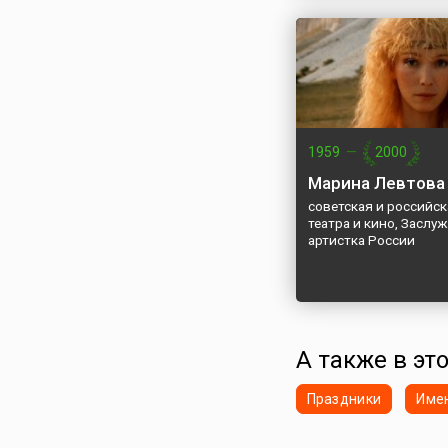
1959
—
2000
Марина Левтова
советская и российск
театра и кино, Заслу
артистка России
А также в эт
Праздники
Име