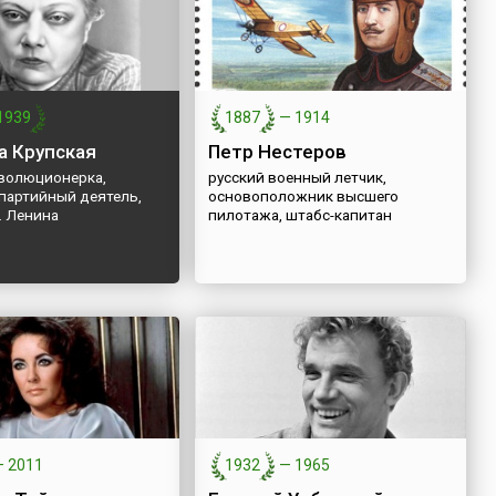
1939
1887
—
1914
 Крупская
Петр Нестеров
еволюционерка,
русский военный летчик,
 партийный деятель,
основоположник высшего
И. Ленина
пилотажа, штабс-капитан
—
2011
1932
—
1965