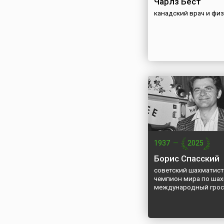
Чарлз Бест
канадский врач и фи
1937
—
2025
Борис Спасский
советский шахматист,
чемпион мира по шах
международный грос