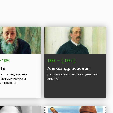
—
1894
1833
—
1887
 Ге
Александр Бородин
ивописец, мастер
русский композитор и ученый-
 исторических и
химик
ых полотен