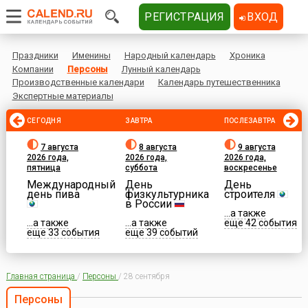
РЕГИСТРАЦИЯ
ВХОД
Праздники
Именины
Народный календарь
Хроника
Компании
Персоны
Лунный календарь
Производственные календари
Календарь путешественника
Экспертные материалы
СЕГОДНЯ
ЗАВТРА
ПОСЛЕЗАВТРА
7 августа
8 августа
9 августа
2026 года,
2026 года,
2026 года,
пятница
суббота
воскресенье
Международный
День
День
день пива
физкультурника
строителя
в России
...а также
...а также
...а также
еще 42 события
еще 33 события
еще 39 событий
Главная страница
/
Персоны
/
28 сентября
Персоны