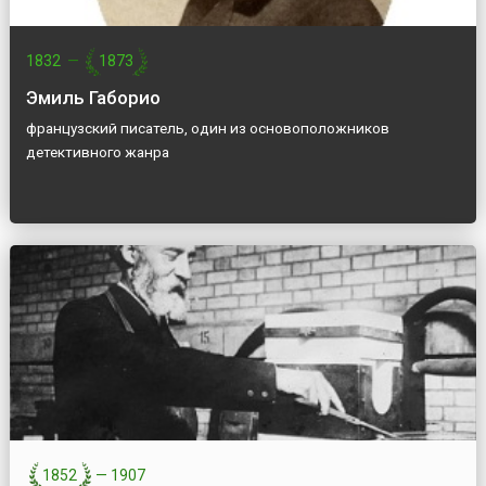
1832
—
1873
Эмиль Габорио
французский писатель, один из основоположников
детективного жанра
1852
—
1907