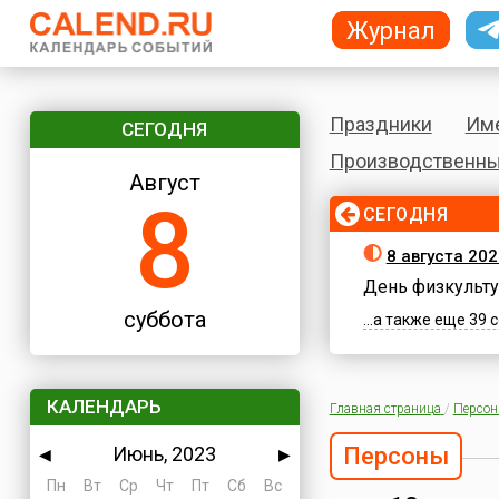
Журнал
Праздники
Им
СЕГОДНЯ
Производственны
Август
8
СЕГОДНЯ
8 августа 202
День физкульту
суббота
...а также еще 39
КАЛЕНДАРЬ
Главная страница
/
Персо
Июнь, 2023
Персоны
◀
▶
Пн
Вт
Ср
Чт
Пт
Сб
Вс