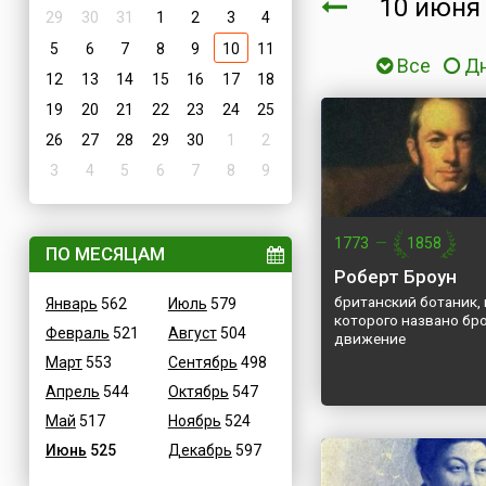
10 июн
29
30
31
1
2
3
4
5
6
7
8
9
10
11
Все
Д
12
13
14
15
16
17
18
19
20
21
22
23
24
25
26
27
28
29
30
1
2
3
4
5
6
7
8
9
1773
—
1858
ПО МЕСЯЦАМ
Роберт Броун
британский ботаник, 
Январь
562
Июль
579
которого названо бр
Февраль
521
Август
504
движение
Март
553
Сентябрь
498
Апрель
544
Октябрь
547
Май
517
Ноябрь
524
Июнь
525
Декабрь
597