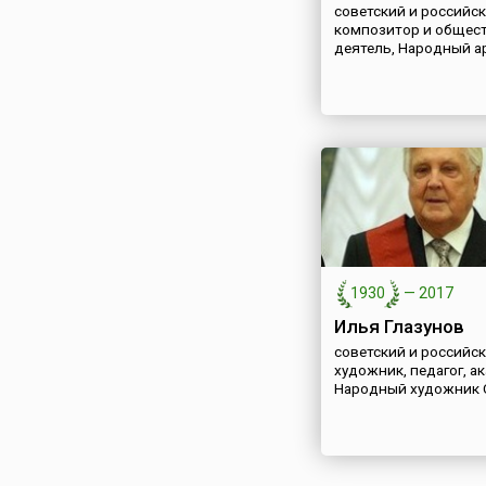
советский и российс
композитор и общес
деятель, Народный а
1930
—
2017
Илья Глазунов
советский и российс
художник, педагог, а
Народный художник