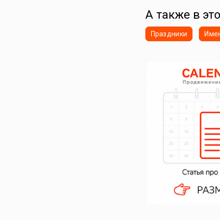
А также в эт
Праздники
Име