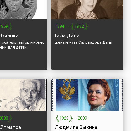
1959
1894
—
1982
 Бианки
Гала Дали
писатель, автор многих
жена и муза Сальвадора Дали
ний для детей
2008
1929
—
2009
Айтматов
Людмила Зыкина