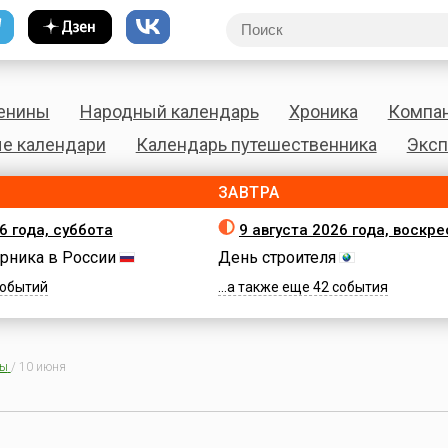
енины
Народный календарь
Хроника
Компа
е календари
Календарь путешественника
Эксп
ЗАВТРА
6 года, суббота
9 августа 2026 года, воскр
рника в России
День строителя
 событий
...а также еще 42 события
ны
/
10 июня