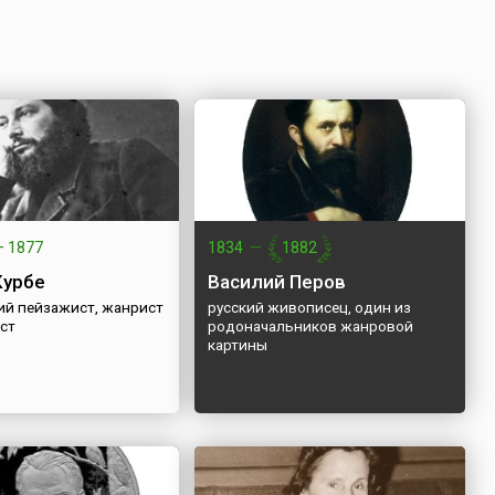
—
1877
1834
—
1882
Курбе
Василий Перов
ий пейзажист, жанрист
русский живописец, один из
ст
родоначальников жанровой
картины