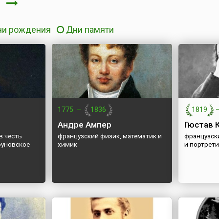
я
ни рождения
Дни памяти
1775
—
1836
1819
Андре Ампер
Гюстав 
в честь
французский физик, математик и
французск
оуновское
химик
и портрети