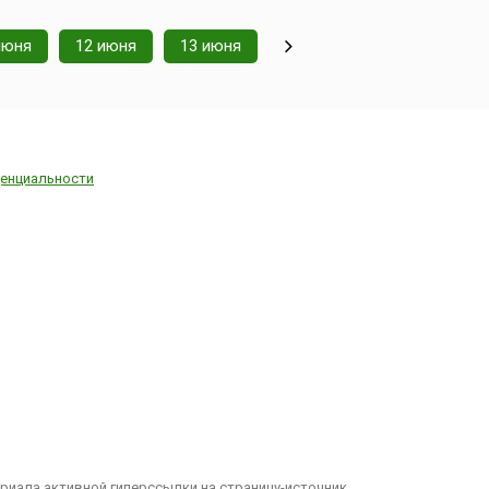
июня
12 июня
13 июня
енциальности
иала активной гиперссылки на страницу-источник.