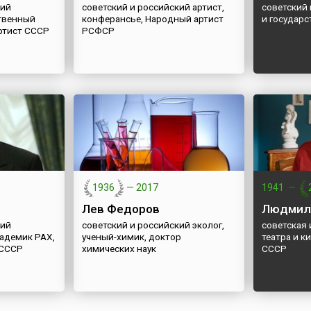
кий
советский и российский артист,
советский 
твенный
конферансье, Народный артист
и государ
ртист СССР
РСФСР
1936
—
2017
1941
—
Лев Федоров
Людмила
кий
советский и российский эколог,
советская 
кадемик РАХ,
ученый-химик, доктор
театра и к
 СССР
химических наук
СССР