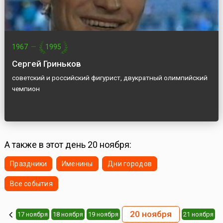
1967
—
1995
Сергей Гриньков
советский и российский фигурист, двукратный олимпийский
чемпион
А также в этот день 20 ноября:
Праздники
Именины
Дни городов
Все события
20 ноября
17 ноября
18 ноября
19 ноября
21 ноября