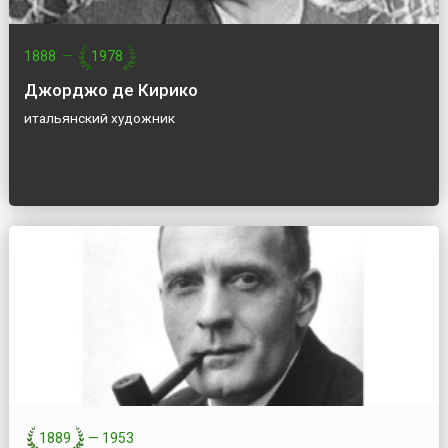
1888
—
1978
Джорджо де Кирико
итальянский художник
1889
—
1953