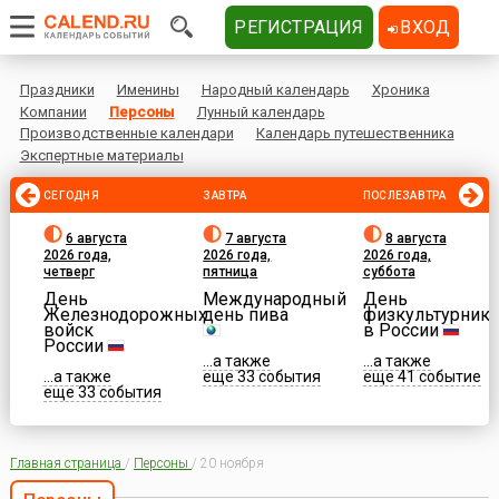
РЕГИСТРАЦИЯ
ВХОД
Праздники
Именины
Народный календарь
Хроника
Компании
Персоны
Лунный календарь
Производственные календари
Календарь путешественника
Экспертные материалы
СЕГОДНЯ
ЗАВТРА
ПОСЛЕЗАВТРА
6 августа
7 августа
8 августа
2026 года,
2026 года,
2026 года,
четверг
пятница
суббота
День
Международный
День
Железнодорожных
день пива
физкультурника
войск
в России
России
...а также
...а также
...а также
еще 33 события
еще 41 событие
еще 33 события
Главная страница
/
Персоны
/
20 ноября