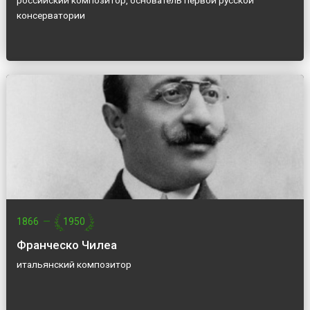
российский композитор, основатель первой русской
консерватории
1866
—
1950
Франческо Чилеа
итальянский композитор