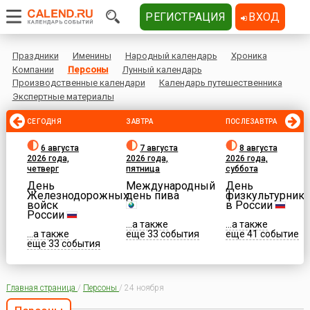
РЕГИСТРАЦИЯ
ВХОД
Праздники
Именины
Народный календарь
Хроника
Компании
Персоны
Лунный календарь
Производственные календари
Календарь путешественника
Экспертные материалы
СЕГОДНЯ
ЗАВТРА
ПОСЛЕЗАВТРА
6 августа
7 августа
8 августа
2026 года,
2026 года,
2026 года,
четверг
пятница
суббота
День
Международный
День
Железнодорожных
день пива
физкультурника
войск
в России
России
...а также
...а также
...а также
еще 33 события
еще 41 событие
еще 33 события
Главная страница
/
Персоны
/
24 ноября