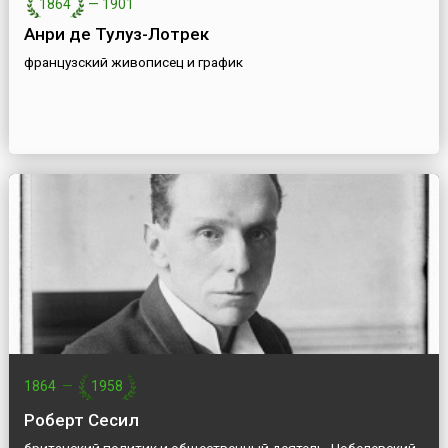
1864
—
1901
Анри де Тулуз-Лотрек
французский живописец и график
1864
—
1958
Роберт Сесил