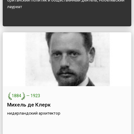
британский политик и общественный деятель, Нобелевский
лауреат
1884
—
1923
Михель де Клерк
нидерландский архитектор