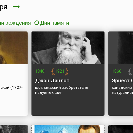
бря
ни рождения
Дни памяти
1840
—
1921
1860
—
Джон Данлоп
Эрнест 
ский (1727-
шотландский изобретатель
канадский 
надувных шин
натуралис