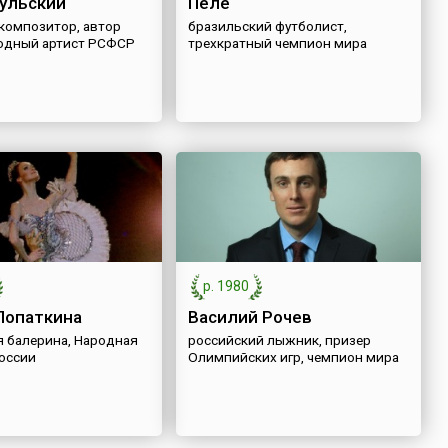
ульский
Пеле
 композитор, автор
бразильский футболист,
родный артист РСФСР
трехкратный чемпион мира
р. 1980
Лопаткина
Василий Рочев
я балерина, Народная
российский лыжник, призер
России
Олимпийских игр, чемпион мира