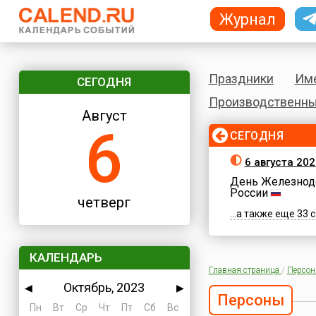
Журнал
Праздники
Им
СЕГОДНЯ
Производственны
Август
6
СЕГОДНЯ
6 августа 202
День Железнод
России
четверг
...а также еще 33
КАЛЕНДАРЬ
Главная страница
/
Персо
Октябрь, 2023
◀
▶
Персоны
Пн
Вт
Ср
Чт
Пт
Сб
Вс