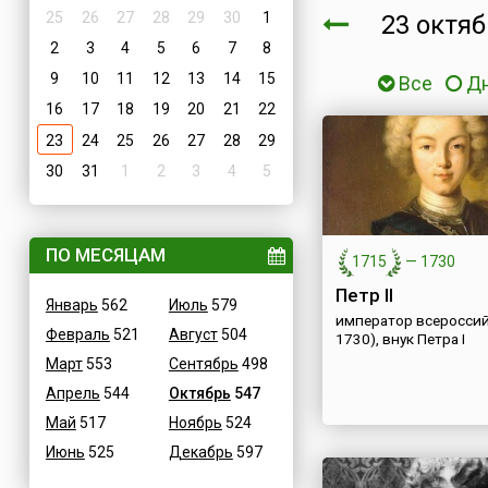
25
26
27
28
29
30
1
23 октя
2
3
4
5
6
7
8
9
10
11
12
13
14
15
Все
Д
16
17
18
19
20
21
22
23
24
25
26
27
28
29
30
31
1
2
3
4
5
ПО МЕСЯЦАМ
1715
—
1730
Петр II
Январь
562
Июль
579
император всероссий
Февраль
521
Август
504
1730), внук Петра I
Март
553
Сентябрь
498
Апрель
544
Октябрь
547
Май
517
Ноябрь
524
Июнь
525
Декабрь
597