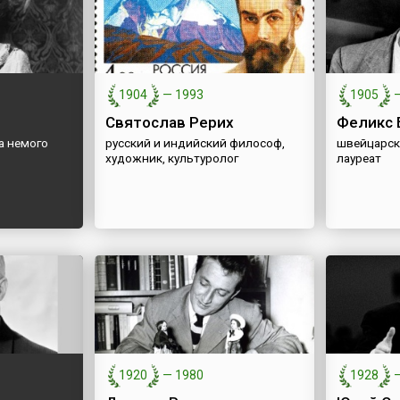
1904
—
1993
1905
Святослав Рерих
Феликс 
а немого
русский и индийский философ,
швейцарск
художник, культуролог
лауреат
1920
—
1980
1928