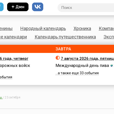
енины
Народный календарь
Хроника
Компа
е календари
Календарь путешественника
Эксп
ЗАВТРА
6 года, четверг
7 августа 2026 года, пятниц
орожных войск
Международный день пива
...а также еще 33 события
 события
ны
/
23 октября