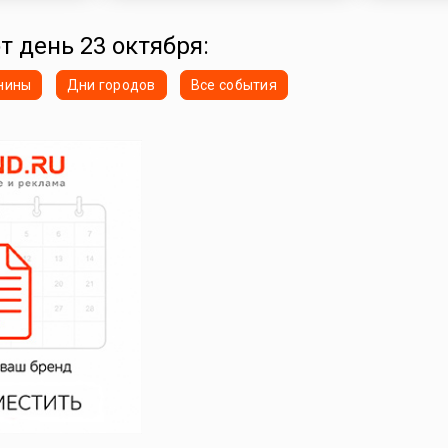
т день 23 октября:
нины
Дни городов
Все события