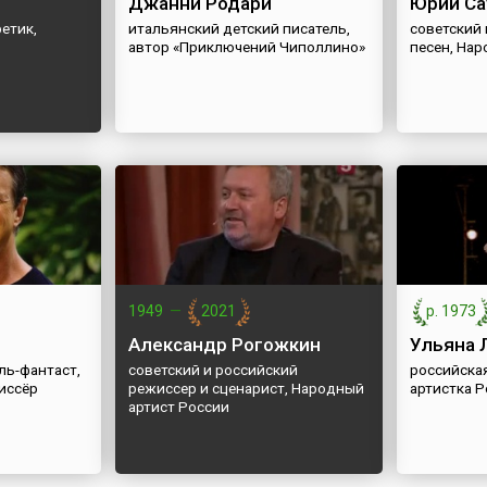
Джанни Родари
Юрий Са
етик,
итальянский детский писатель,
советский
автор «Приключений Чиполлино»
песен, На
1949
—
2021
р. 1973
Александр Рогожкин
Ульяна 
ль-фантаст,
советский и российский
российска
иссёр
режиссер и сценарист, Народный
артистка 
артист России