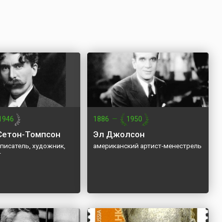
1946
1886
—
1950
Сетон-Томпсон
Эл Джолсон
писатель, художник,
американский артист-менестрель
т