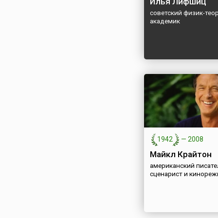
Илья Лифшиц
советский физик-теор
академик
1942
—
2008
Майкл Крайтон
американский писате
сценарист и кинореж