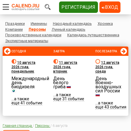
РЕГИСТРАЦИЯ
ВХОД
Праздники
Именины
Народный календарь
Хроника
Компании
Персоны
Лунный календарь
Производственные календари
Календарь путешественника
Экспертные материалы
СЕГОДНЯ
ЗАВТРА
ПОСЛЕЗАВТРА
10 августа
11 августа
12 августа
2026 года,
2026 года,
2026 года,
понедельник
вторник
среда
Международный
День
День
день
белого
Военно-
биодизеля
гриба
воздушных
сил России
...а также
...а также
еще 31 событие
еще 41 событие
...а также
еще 43 события
Главная страница
/
Персоны
/
6 августа