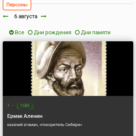
Персоны
6 августа
Все
Дни рождения
Дни памяти
?
—
1585
Ермак Аленин
казачий атаман, «покоритель Сибири»