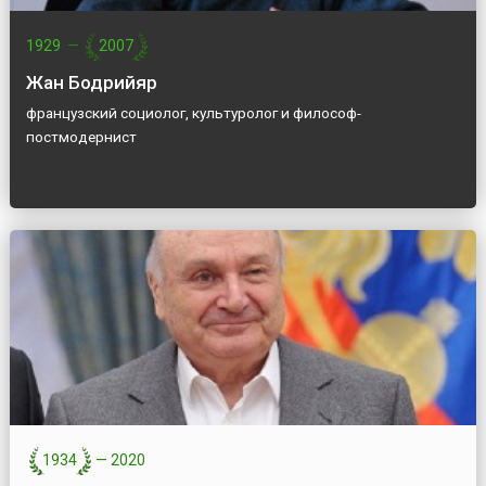
1929
—
2007
Жан Бодрийяр
французский социолог, культуролог и философ-
постмодернист
1934
—
2020