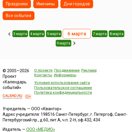
Праздники
Именины
Дни городов
Все события
6 марта
3 марта
4 марта
5 марта
7 марта
8 марта
9 марта
О проекте
Продвижение
Реклама
© 2005—2026
Контакты
Информеры
Проект
«Календарь
Условия использования сайта
событий»
Пользовательское соглашение
Политика конфиденциальности
Учредитель — ООО «Квантор»
Адрес учредителя: 198516 Санкт-Петербург, г. Петергоф, Санкт-
Петербургский пр., д.60, лит.А, ч.п. 2-Н, оф.432, 434
Издатель —
ООО «МЕДИО»