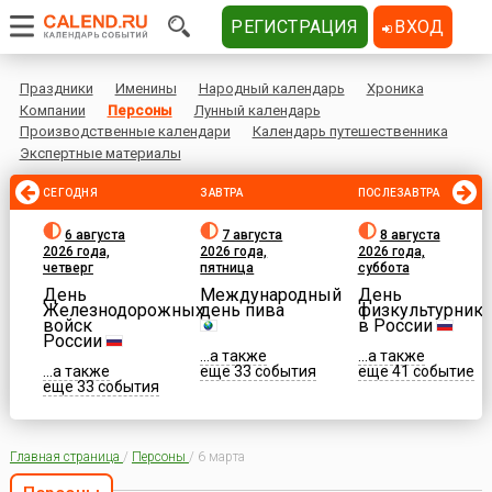
РЕГИСТРАЦИЯ
ВХОД
Праздники
Именины
Народный календарь
Хроника
Компании
Персоны
Лунный календарь
Производственные календари
Календарь путешественника
Экспертные материалы
СЕГОДНЯ
ЗАВТРА
ПОСЛЕЗАВТРА
6 августа
7 августа
8 августа
2026 года,
2026 года,
2026 года,
четверг
пятница
суббота
День
Международный
День
Железнодорожных
день пива
физкультурника
войск
в России
России
...а также
...а также
...а также
еще 33 события
еще 41 событие
еще 33 события
Главная страница
/
Персоны
/
6 марта