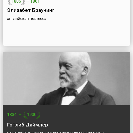
1806
—
1861
Элизабет Браунинг
английская поэтесса
1834
—
1900
Готлиб Даймлер