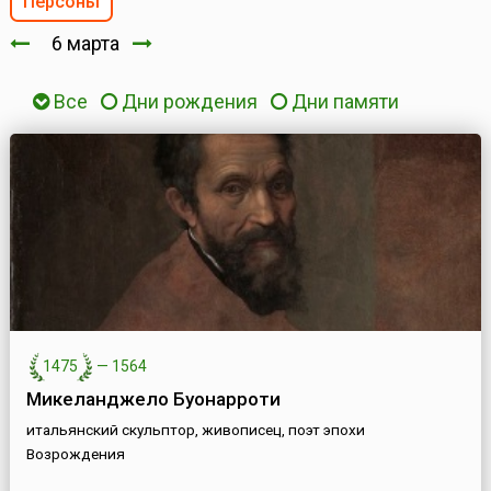
Персоны
6 марта
Все
Дни рождения
Дни памяти
1475
—
1564
Микеланджело Буонарроти
итальянский скульптор, живописец, поэт эпохи
Возрождения