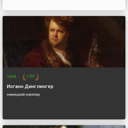
1664
—
1731
Иоганн Динглингер
немецкий ювелир