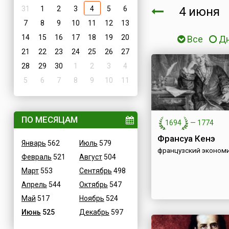
31
1
2
3
4
5
6
4 июня
7
8
9
10
11
12
13
14
15
16
17
18
19
20
Все
Д
21
22
23
24
25
26
27
28
29
30
1
2
3
4
5
6
7
8
9
10
11
ПО МЕСЯЦАМ
1694
—
1774
Франсуа Кенэ
Январь
562
Июль
579
французский эконом
Февраль
521
Август
504
Март
553
Сентябрь
498
Апрель
544
Октябрь
547
Май
517
Ноябрь
524
Июнь
525
Декабрь
597