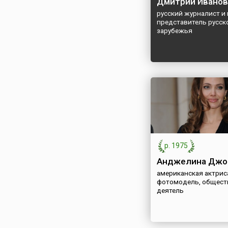
Дмитрий Иванов
русский журналист и 
представитель русск
зарубежья
р. 1975
Анджелина Джо
американская актриса
фотомодель, общест
деятель