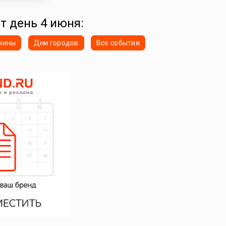
от день 4 июня:
нины
Дни городов
Все события