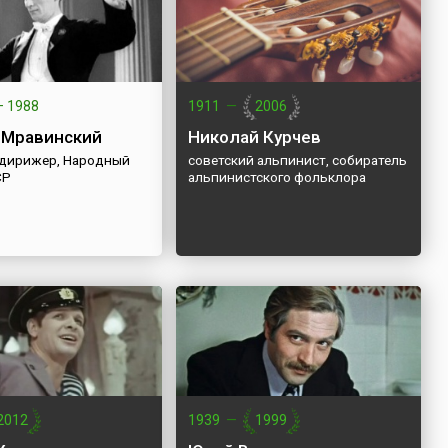
—
1988
1911
—
2006
 Мравинский
Николай Курчев
 дирижер, Народный
советский альпинист, собиратель
СР
альпинистского фольклора
2012
1939
—
1999