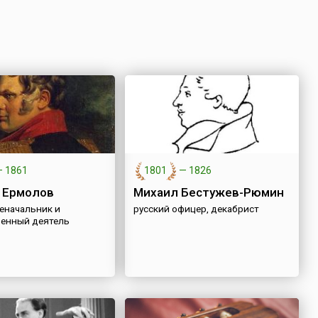
—
1861
1801
—
1826
 Ермолов
Михаил Бестужев-Рюмин
оеначальник и
русский офицер, декабрист
венный деятель