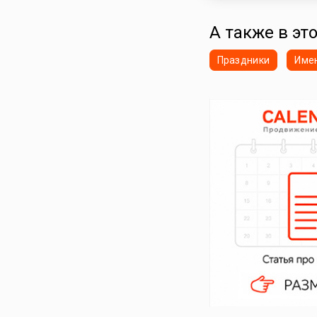
А также в эт
Праздники
Име