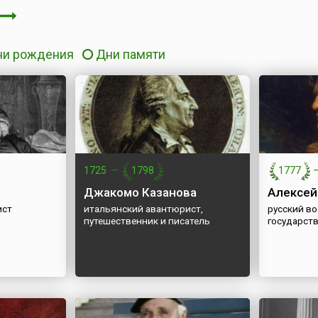
ни рождения
Дни памяти
1725
—
1798
1777
Джакомо Казанова
Алексей
ист
итальянский авантюрист,
русский в
путешественник и писатель
государст