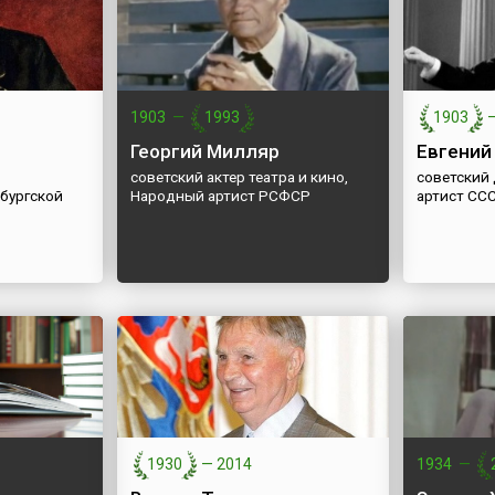
1903
—
1993
1903
Георгий Милляр
Евгений
советский актер театра и кино,
советский
бургской
Народный артист РСФСР
артист СС
1930
—
2014
1934
—