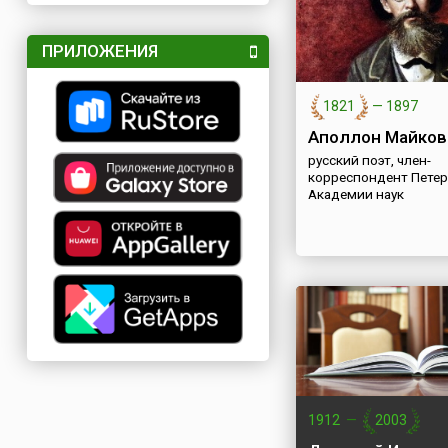
ПРИЛОЖЕНИЯ
1821
—
1897
Аполлон Майков
русский поэт, член-
корреспондент Петер
Академии наук
1912
—
2003