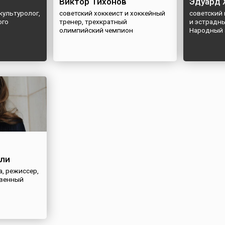
Виктор Тихонов
Эдуард 
культуролог,
советский хоккеист и хоккейный
советский
ого
тренер, трехкратный
и эстрадны
олимпийский чемпион
Народный 
ли
, режиссер,
венный