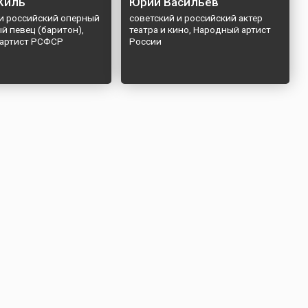
Хиль
Юрий Васильев
 и российский оперный
советский и российский актер
й певец (баритон),
театра и кино, Народный артист
артист РСФСР
России