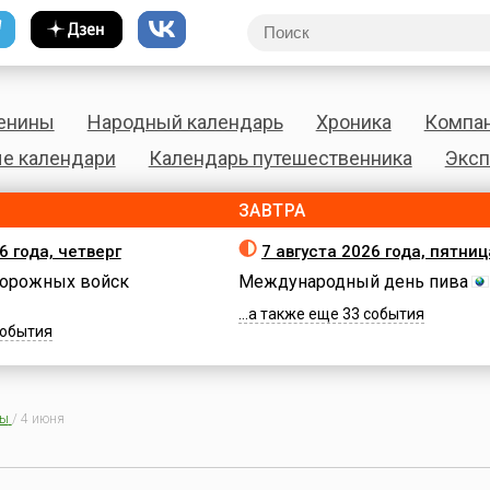
енины
Народный календарь
Хроника
Компа
е календари
Календарь путешественника
Эксп
ЗАВТРА
6 года, четверг
7 августа 2026 года, пятниц
орожных войск
Международный день пива
...а также еще 33 события
 события
ны
/
4 июня