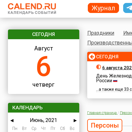
Журнал
Праздники
Им
СЕГОДНЯ
Производственны
Август
6
СЕГОДНЯ
6 августа 202
День Железнод
России
четверг
...а также еще 33
КАЛЕНДАРЬ
Главная страница
/
Персо
Июнь, 2021
◀
▶
Персоны
Пн
Вт
Ср
Чт
Пт
Сб
Вс