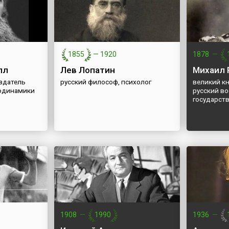
1855
—
1920
1878
—
лл
Лев Лопатин
Михаил 
оздатель
русский философ, психолог
великий кн
родинамики
русский в
государст
1908
—
1990
1936
—