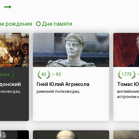
я
ни рождения
Дни памяти
о н.э.
40
—
93
1773
донский
Гней Юлий Агрикола
Томас Ю
олководец
римский полководец
английский
астроном 