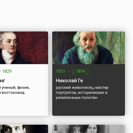
—
1829
1831
—
1894
нг
Николай Ге
 ученый, физик,
русский живописец, мастер
и востоковед
портретов, исторических и
религиозных полотен