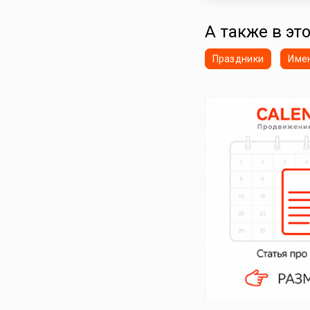
А также в эт
Праздники
Име