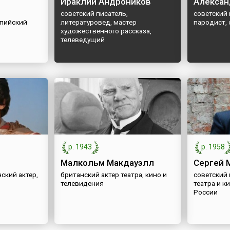
Ираклий Андроников
Алексан
советский писатель,
советский 
пийский
литературовед, мастер
пародист,
художественного рассказа,
телеведущий
р. 1943
р. 1958
Малкольм Макдауэлл
Сергей 
ский актер,
британский актер театра, кино и
советский 
телевидения
театра и к
России