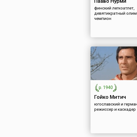
Пааво Нурми
финский легкоатлет,
девятикратный олим
чемпион
р. 1940
Гойко Митич
югославский и герман
режиссер и каскадер