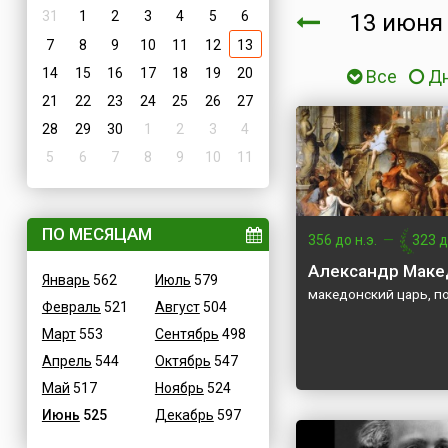
31
1
2
3
4
5
6
13 июн
7
8
9
10
11
12
13
14
15
16
17
18
19
20
Все
Д
21
22
23
24
25
26
27
28
29
30
1
2
3
4
5
6
7
8
9
10
11
ПО МЕСЯЦАМ
356 до н.э.
—
323 д
Александр Маке
Январь
562
Июль
579
македонский царь, п
Февраль
521
Август
504
Март
553
Сентябрь
498
Апрель
544
Октябрь
547
Май
517
Ноябрь
524
Июнь
525
Декабрь
597