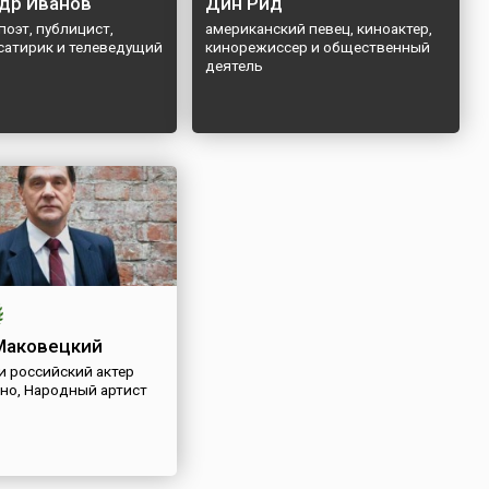
др Иванов
Дин Рид
поэт, публицист,
американский певец, киноактер,
 сатирик и телеведущий
кинорежиссер и общественный
деятель
Маковецкий
и российский актер
ино, Народный артист