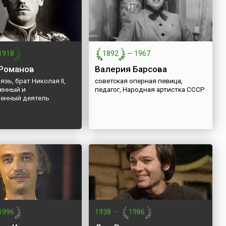
1918
1892
—
1967
Романов
Валерия Барсова
язь, брат Николая II,
советская оперная певица,
оенный и
педагог, Народная артистка СССР
венный деятель
1996
1938
—
1986