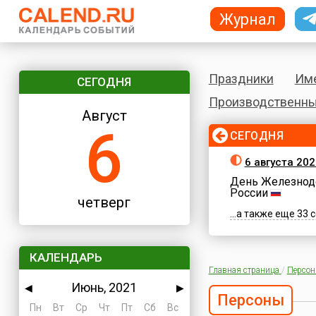
Журнал
Праздники
Им
СЕГОДНЯ
Производственны
Август
6
СЕГОДНЯ
6 августа 202
День Железнод
России
четверг
...а также еще 33
КАЛЕНДАРЬ
Главная страница
/
Персо
Июнь, 2021
◀
▶
Персоны
Пн
Вт
Ср
Чт
Пт
Сб
Вс