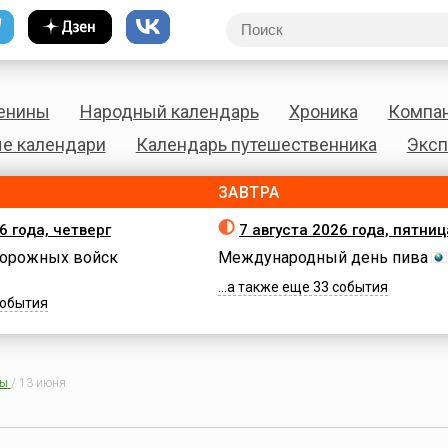
енины
Народный календарь
Хроника
Компа
е календари
Календарь путешественника
Эксп
ЗАВТРА
6 года, четверг
7 августа 2026 года, пятниц
орожных войск
Международный день пива
...а также еще 33 события
 события
ны
/
13 июня