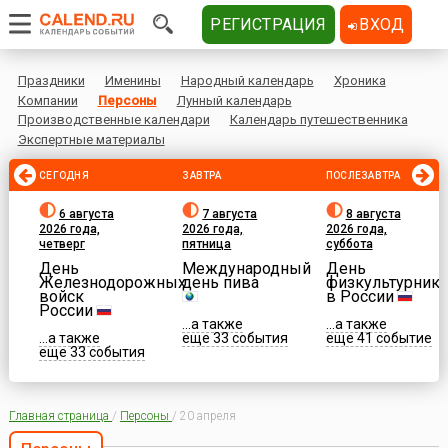
РЕГИСТРАЦИЯ
ВХОД
Праздники
Именины
Народный календарь
Хроника
Компании
Персоны
Лунный календарь
Производственные календари
Календарь путешественника
Экспертные материалы
СЕГОДНЯ
ЗАВТРА
ПОСЛЕЗАВТРА
6 августа
7 августа
8 августа
2026 года,
2026 года,
2026 года,
четверг
пятница
суббота
День
Международный
День
Железнодорожных
день пива
физкультурника
войск
в России
России
...а также
...а также
...а также
еще 33 события
еще 41 событие
еще 33 события
Главная страница
/
Персоны
/
20 апреля