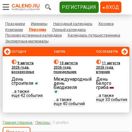
РЕГИСТРАЦИЯ
ВХОД
Праздники
Именины
Народный календарь
Хроника
Компании
Персоны
Лунный календарь
Производственные календари
Календарь путешественника
Экспертные материалы
СЕГОДНЯ
ЗАВТРА
ПОСЛЕЗАВТРА
9 августа
10 августа
11 августа
2026 года,
2026 года,
2026 года,
воскресенье
понедельник
вторник
День
Международный
День
строителя
день
белого
биодизеля
гриба
...а также
еще 42 события
...а также
...а также
еще 33 события
еще 40 событий
Главная страница
/
Персоны
/
9 декабря