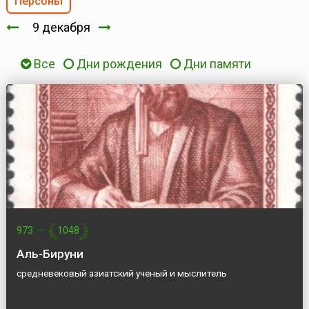
Персоны
9 декабря
Все
Дни рождения
Дни памяти
973
—
1048
Аль-Бируни
средневековый азиатский ученый и мыслитель