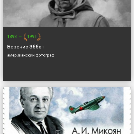
1898
—
1991
Беренис Эббот
американский фотограф