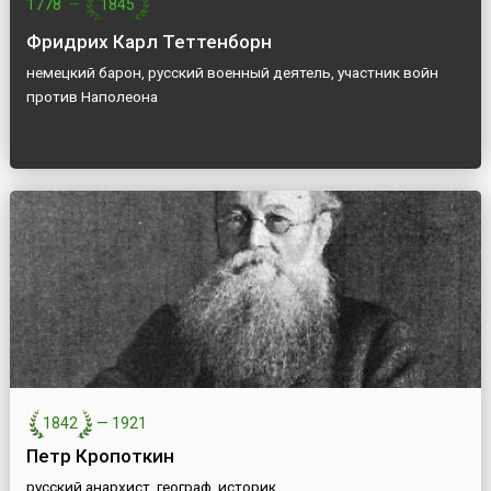
1778
—
1845
Фридрих Карл Теттенборн
немецкий барон, русский военный деятель, участник войн
против Наполеона
1842
—
1921
Петр Кропоткин
русский анархист, географ, историк