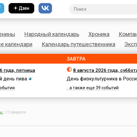
енины
Народный календарь
Хроника
Компа
е календари
Календарь путешественника
Эксп
ЗАВТРА
6 года, пятница
8 августа 2026 года, суббот
 день пива
День физкультурника в Росси
 события
...а также еще 39 событий
ны
/
23 февраля