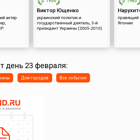
р. 1954
р. 1960
Виктор Ющенко
Нарухит
ий актер
украинский политик и
правящий 
ер,
государственный деятель, 3-й
Японии
СР
президент Украины (2005-2010)
от день 23 февраля:
нины
Дни городов
Все события