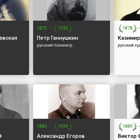
1875
—
1933
1878
евская
Петр Ганнушкин
Казимир
русский психиатр
русский х
1883
—
1939
1889
й
Александр Егоров
Виктор 