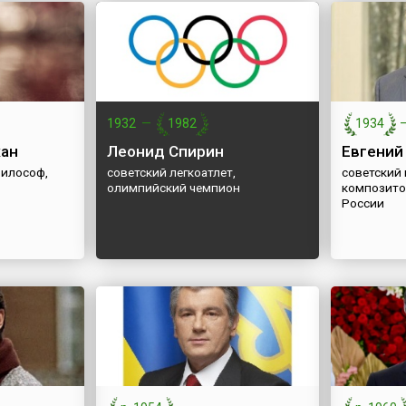
1932
—
1982
1934
ан
Леонид Спирин
Евгений
философ,
советский легкоатлет,
советский
олимпийский чемпион
композито
России