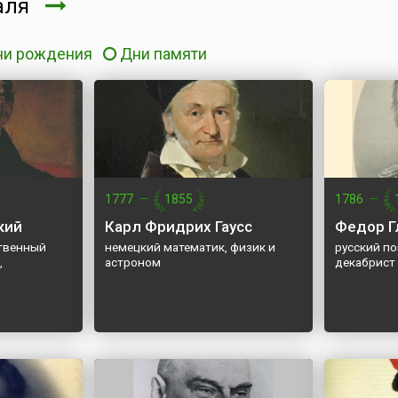
аля
ни рождения
Дни памяти
1777
—
1855
1786
—
кий
Карл Фридрих Гаусс
Федор Г
твенный
немецкий математик, физик и
русский по
,
астроном
декабрист