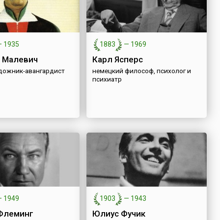
—
1935
1883
—
1969
 Малевич
Карл Ясперс
удожник-авангардист
немецкий философ, психолог и
психиатр
—
1949
1903
—
1943
Флеминг
Юлиус Фучик