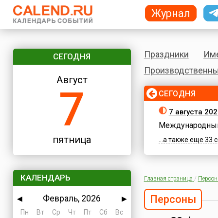
Журнал
Праздники
Им
СЕГОДНЯ
Производственны
Август
7
СЕГОДНЯ
7 августа 202
Международный
пятница
...а также еще 33
КАЛЕНДАРЬ
Главная страница
/
Персо
Февраль, 2026
Персоны
◀
▶
Пн
Вт
Ср
Чт
Пт
Сб
Вс