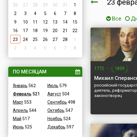
23 февр
26
27
28
29
30
31
1
2
3
4
5
6
7
8
Все
Д
9
10
11
12
13
14
15
16
17
18
19
20
21
22
23
24
25
26
27
28
1
2
3
4
5
6
7
8
1772
—
1839
ПО МЕСЯЦАМ
Михаил Сперанс
российский государс
Январь
562
Июль
579
деятель, реформатор
Февраль
521
Август
504
законотворец
Март
553
Сентябрь
498
Апрель
544
Октябрь
547
Май
517
Ноябрь
524
Июнь
525
Декабрь
597