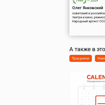
1944
—
2009
Олег Янковский
советский и российск
театра и кино, режисс
Народный артист СС
А также в эт
Праздники
Име