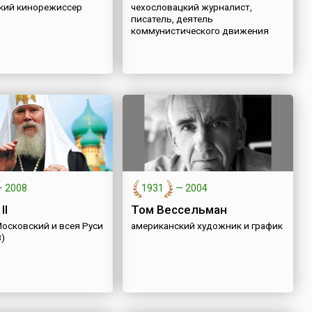
кий кинорежиссер
чехословацкий журналист,
писатель, деятель
коммунистического движения
—
2008
1931
—
2004
II
Том Вессельман
осковский и всея Руси
американский художник и график
8)