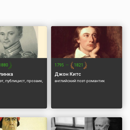
1880
1795
—
1821
линка
Джон Китс
эт, публицист, прозаик,
английский поэт-романтик