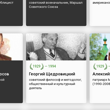
ублицист
советский военачальник, Маршал
американс
Советского Союза
1929
—
1994
1929
осов
Георгий Щедровицкий
Алексий 
рой
советский философ и методолог,
патриарх М
общественный и культурный
(1990-200
деятель