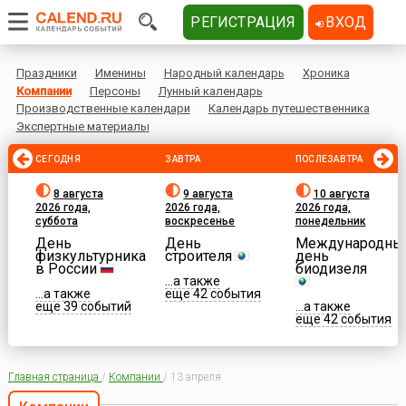
РЕГИСТРАЦИЯ
ВХОД
Праздники
Именины
Народный календарь
Хроника
Компании
Персоны
Лунный календарь
Производственные календари
Календарь путешественника
Экспертные материалы
СЕГОДНЯ
ЗАВТРА
ПОСЛЕЗАВТРА
8 августа
9 августа
10 августа
2026 года,
2026 года,
2026 года,
суббота
воскресенье
понедельник
День
День
Международны
физкультурника
строителя
день
в России
биодизеля
...а также
...а также
еще 42 события
еще 39 событий
...а также
еще 42 события
Главная страница
/
Компании
/
13 апреля