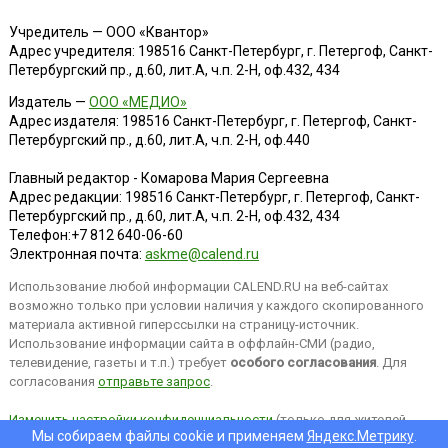
Учредитель — ООО «Квантор»
Адрес учредителя: 198516 Санкт-Петербург, г. Петергоф, Санкт-
Петербургский пр., д.60, лит.А, ч.п. 2-Н, оф.432, 434
Издатель —
ООО «МЕДИО»
Адрес издателя: 198516 Санкт-Петербург, г. Петергоф, Санкт-
Петербургский пр., д.60, лит.А, ч.п. 2-Н, оф.440
Главный редактор - Комарова Мария Сергеевна
Адрес редакции:
198516
Санкт-Петербург, г. Петергоф
,
Санкт-
Петербургский пр., д.60, лит.А, ч.п. 2-Н, оф.432, 434
Телефон:
+7 812 640-06-60
Электронная почта:
askme@calend.ru
Использование любой информации CALEND.RU на веб-сайтах
возможно только при условии наличия у каждого скопированного
материала активной гиперссылки на страницу-источник.
Использование информации сайта в оффлайн-СМИ (радио,
телевидение, газеты и т.п.) требует
особого согласования
. Для
согласования
отправьте запрос
.
Изменить настройки конфиденциальности
(только для жителей
Мы собираем файлы cookie и применяем
Яндекс.Метрику
.
EEA).