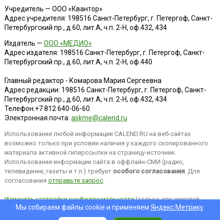
Учредитель — ООО «Квантор»
Адрес учредителя: 198516 Санкт-Петербург, г. Петергоф, Санкт-
Петербургский пр., д.60, лит.А, ч.п. 2-Н, оф.432, 434
Издатель —
ООО «МЕДИО»
Адрес издателя: 198516 Санкт-Петербург, г. Петергоф, Санкт-
Петербургский пр., д.60, лит.А, ч.п. 2-Н, оф.440
Главный редактор - Комарова Мария Сергеевна
Адрес редакции:
198516
Санкт-Петербург, г. Петергоф
,
Санкт-
Петербургский пр., д.60, лит.А, ч.п. 2-Н, оф.432, 434
Телефон:
+7 812 640-06-60
Электронная почта:
askme@calend.ru
Использование любой информации CALEND.RU на веб-сайтах
возможно только при условии наличия у каждого скопированного
материала активной гиперссылки на страницу-источник.
Использование информации сайта в оффлайн-СМИ (радио,
телевидение, газеты и т.п.) требует
особого согласования
. Для
согласования
отправьте запрос
.
Изменить настройки конфиденциальности
(только для жителей
Мы собираем файлы cookie и применяем
Яндекс.Метрику
.
EEA).