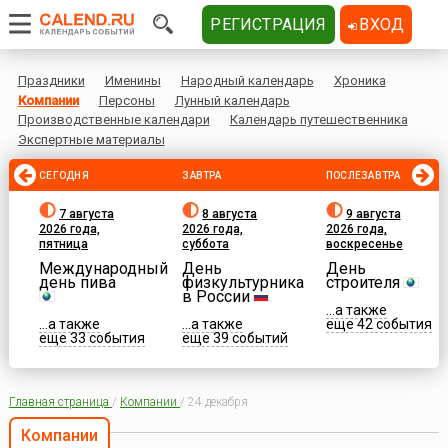
РЕГИСТРАЦИЯ
ВХОД
Праздники
Именины
Народный календарь
Хроника
Компании
Персоны
Лунный календарь
Производственные календари
Календарь путешественника
Экспертные материалы
СЕГОДНЯ
ЗАВТРА
ПОСЛЕЗАВТРА
7 августа
8 августа
9 августа
2026 года,
2026 года,
2026 года,
пятница
суббота
воскресенье
Международный
День
День
день пива
физкультурника
строителя
в России
...а также
...а также
...а также
еще 42 события
еще 33 события
еще 39 событий
Главная страница
/
Компании
/
24 декабря
Компании