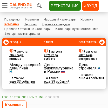
РЕГИСТРАЦИЯ
ВХОД
Праздники
Именины
Народный календарь
Хроника
Компании
Персоны
Лунный календарь
Производственные календари
Календарь путешественника
Экспертные материалы
СЕГОДНЯ
ЗАВТРА
ПОСЛЕЗАВТРА
7 августа
8 августа
9 августа
2026 года,
2026 года,
2026 года,
пятница
суббота
воскресенье
Международный
День
День
день пива
физкультурника
строителя
в России
...а также
...а также
...а также
еще 43 события
еще 33 события
еще 39 событий
Главная страница
/
Компании
/
29 апреля
Компании