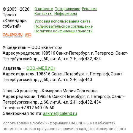
О проекте
Продвижение
Реклама
© 2005—2026
Контакты
Информеры
Проект
«Календарь
Условия использования сайта
событий»
Пользовательское соглашение
Политика конфиденциальности
Учредитель — ООО «Квантор»
Адрес учредителя: 198516 Санкт-Петербург, г. Петергоф, Санкт-
Петербургский пр., д.60, лит.А, ч.п. 2-Н, оф.432, 434
Издатель —
ООО «МЕДИО»
Адрес издателя: 198516 Санкт-Петербург, г. Петергоф, Санкт-
Петербургский пр., д.60, лит.А, ч.п. 2-Н, оф.440
Главный редактор - Комарова Мария Сергеевна
Адрес редакции:
198516
Санкт-Петербург, г. Петергоф
,
Санкт-
Петербургский пр., д.60, лит.А, ч.п. 2-Н, оф.432, 434
Телефон:
+7 812 640-06-60
Электронная почта:
askme@calend.ru
Использование любой информации CALEND.RU на веб-сайтах
возможно только при условии наличия у каждого скопированного