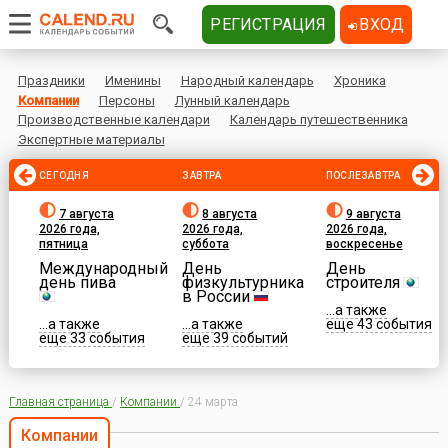
РЕГИСТРАЦИЯ
ВХОД
Праздники
Именины
Народный календарь
Хроника
Компании
Персоны
Лунный календарь
Производственные календари
Календарь путешественника
Экспертные материалы
СЕГОДНЯ
ЗАВТРА
ПОСЛЕЗАВТРА
7 августа
8 августа
9 августа
2026 года,
2026 года,
2026 года,
пятница
суббота
воскресенье
Международный
День
День
день пива
физкультурника
строителя
в России
...а также
...а также
...а также
еще 43 события
еще 33 события
еще 39 событий
Главная страница
/
Компании
/
24 марта
Компании