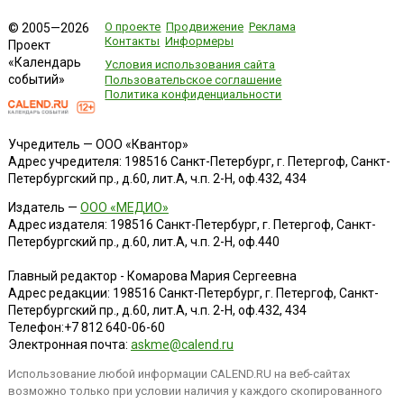
О проекте
Продвижение
Реклама
© 2005—2026
Контакты
Информеры
Проект
«Календарь
Условия использования сайта
событий»
Пользовательское соглашение
Политика конфиденциальности
Учредитель — ООО «Квантор»
Адрес учредителя: 198516 Санкт-Петербург, г. Петергоф, Санкт-
Петербургский пр., д.60, лит.А, ч.п. 2-Н, оф.432, 434
Издатель —
ООО «МЕДИО»
Адрес издателя: 198516 Санкт-Петербург, г. Петергоф, Санкт-
Петербургский пр., д.60, лит.А, ч.п. 2-Н, оф.440
Главный редактор - Комарова Мария Сергеевна
Адрес редакции:
198516
Санкт-Петербург, г. Петергоф
,
Санкт-
Петербургский пр., д.60, лит.А, ч.п. 2-Н, оф.432, 434
Телефон:
+7 812 640-06-60
Электронная почта:
askme@calend.ru
Использование любой информации CALEND.RU на веб-сайтах
возможно только при условии наличия у каждого скопированного