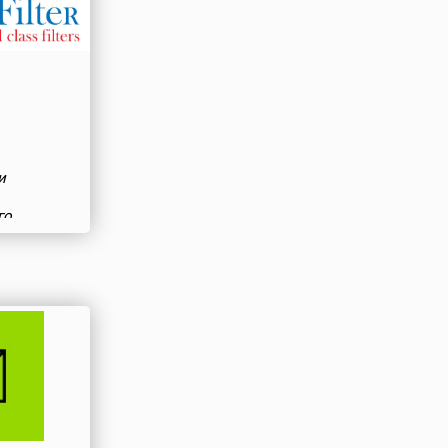
и
го
риалов