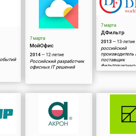
7 марта
ДФильтр
7 марта
2013
— 13-летие
МойОфис
российский
производитель 
2014
— 12-летие
событий
поставщик
Российский разработчик
фильтрационно
офисных IT решений
оборудования и
расходных мате