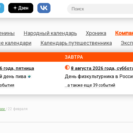
енины
Народный календарь
Хроника
Компа
е календари
Календарь путешественника
Эксп
ЗАВТРА
6 года, пятница
8 августа 2026 года, суббот
 день пива
День физкультурника в Росси
 события
...а также еще 39 событий
нии
/
22 февраля