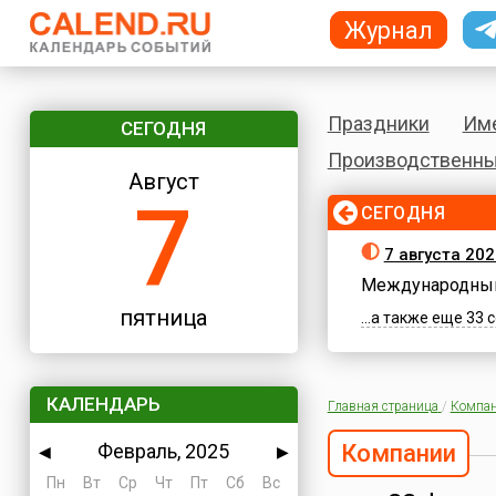
Журнал
Праздники
Им
СЕГОДНЯ
Производственны
Август
7
СЕГОДНЯ
7 августа 202
Международный
пятница
...а также еще 33
КАЛЕНДАРЬ
Главная страница
/
Компа
Февраль, 2025
Компании
◀
▶
Пн
Вт
Ср
Чт
Пт
Сб
Вс