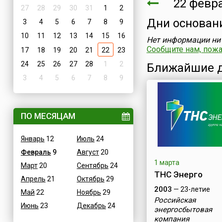
22 февр
27
28
29
30
31
1
2
Дни основан
3
4
5
6
7
8
9
10
11
12
13
14
15
16
Нет информации ни 
Сообщите нам, пожал
17
18
19
20
21
22
23
24
25
26
27
28
1
2
Ближайшие д
3
4
5
6
7
8
9
ПО МЕСЯЦАМ
Январь
12
Июль
24
Февраль
9
Август
20
1 марта
Март
20
Сентябрь
24
ТНС Энерго
Апрель
21
Октябрь
29
2003
— 23-летие
Май
22
Ноябрь
29
Российская
Июнь
23
Декабрь
24
энергосбытовая
компания