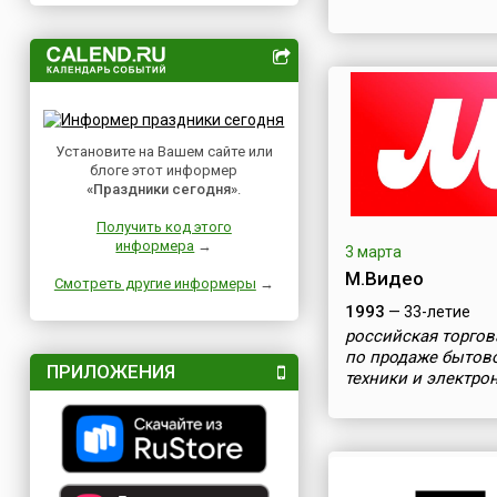
Установите на Вашем сайте или
блоге этот информер
«Праздники сегодня»
.
Получить код этого
информера
→
3 марта
М.Видео
Смотреть другие информеры
→
1993
— 33-летие
российская торгов
по продаже бытов
ПРИЛОЖЕНИЯ
техники и электро