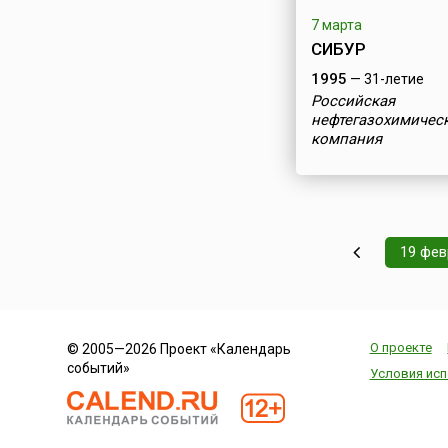
7 марта
СИБУР
1995
— 31-летие
Российская
нефтегазохимичес
компания
19 фев
О проекте
© 2005—2026 Проект «Календарь
событий»
Условия исп