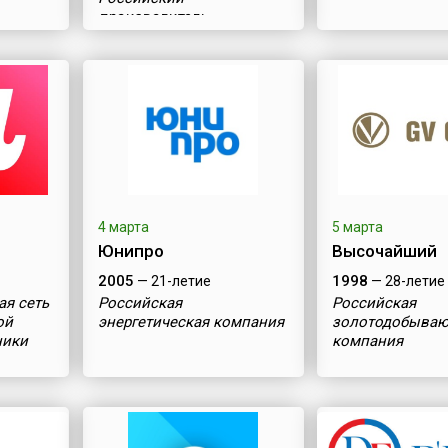
производитель
бриллиантов
4 марта
5 марта
Юнипро
Высочайший
2005
1998
— 21-летие
— 28-летие
ая сеть
Российская
Российская
ой
энергетическая компания
золотодобыва
ники
компания