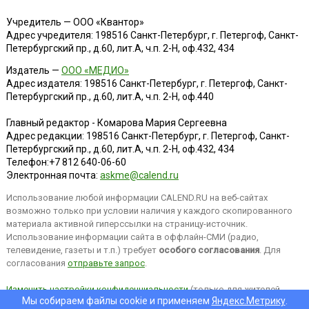
Учредитель — ООО «Квантор»
Адрес учредителя: 198516 Санкт-Петербург, г. Петергоф, Санкт-
Петербургский пр., д.60, лит.А, ч.п. 2-Н, оф.432, 434
Издатель —
ООО «МЕДИО»
Адрес издателя: 198516 Санкт-Петербург, г. Петергоф, Санкт-
Петербургский пр., д.60, лит.А, ч.п. 2-Н, оф.440
Главный редактор - Комарова Мария Сергеевна
Адрес редакции:
198516
Санкт-Петербург, г. Петергоф
,
Санкт-
Петербургский пр., д.60, лит.А, ч.п. 2-Н, оф.432, 434
Телефон:
+7 812 640-06-60
Электронная почта:
askme@calend.ru
Использование любой информации CALEND.RU на веб-сайтах
возможно только при условии наличия у каждого скопированного
материала активной гиперссылки на страницу-источник.
Использование информации сайта в оффлайн-СМИ (радио,
телевидение, газеты и т.п.) требует
особого согласования
. Для
согласования
отправьте запрос
.
Изменить настройки конфиденциальности
(только для жителей
Мы собираем файлы cookie и применяем
Яндекс.Метрику
.
EEA).