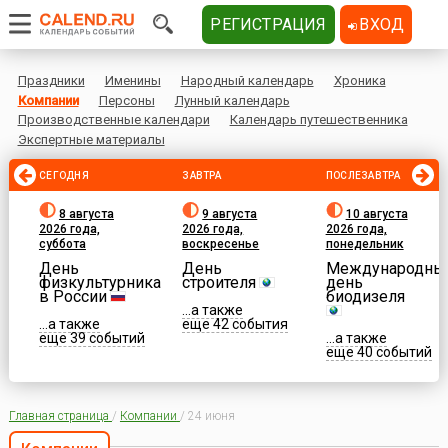
РЕГИСТРАЦИЯ
ВХОД
Праздники
Именины
Народный календарь
Хроника
Компании
Персоны
Лунный календарь
Производственные календари
Календарь путешественника
Экспертные материалы
СЕГОДНЯ
ЗАВТРА
ПОСЛЕЗАВТРА
8 августа
9 августа
10 августа
2026 года,
2026 года,
2026 года,
суббота
воскресенье
понедельник
День
День
Международны
физкультурника
строителя
день
в России
биодизеля
...а также
...а также
еще 42 события
еще 39 событий
...а также
еще 40 событий
Главная страница
/
Компании
/
24 июня