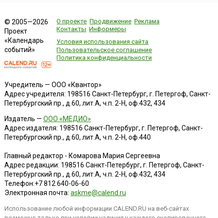
О проекте
Продвижение
Реклама
© 2005—2026
Контакты
Информеры
Проект
«Календарь
Условия использования сайта
событий»
Пользовательское соглашение
Политика конфиденциальности
Учредитель — ООО «Квантор»
Адрес учредителя: 198516 Санкт-Петербург, г. Петергоф, Санкт-
Петербургский пр., д.60, лит.А, ч.п. 2-Н, оф.432, 434
Издатель —
ООО «МЕДИО»
Адрес издателя: 198516 Санкт-Петербург, г. Петергоф, Санкт-
Петербургский пр., д.60, лит.А, ч.п. 2-Н, оф.440
Главный редактор - Комарова Мария Сергеевна
Адрес редакции:
198516
Санкт-Петербург, г. Петергоф
,
Санкт-
Петербургский пр., д.60, лит.А, ч.п. 2-Н, оф.432, 434
Телефон:
+7 812 640-06-60
Электронная почта:
askme@calend.ru
Использование любой информации CALEND.RU на веб-сайтах
возможно только при условии наличия у каждого скопированного