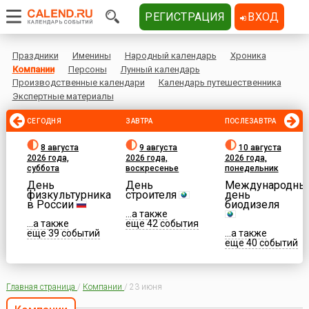
РЕГИСТРАЦИЯ
ВХОД
Праздники
Именины
Народный календарь
Хроника
Компании
Персоны
Лунный календарь
Производственные календари
Календарь путешественника
Экспертные материалы
СЕГОДНЯ
ЗАВТРА
ПОСЛЕЗАВТРА
8 августа
9 августа
10 августа
2026 года,
2026 года,
2026 года,
суббота
воскресенье
понедельник
День
День
Международны
физкультурника
строителя
день
в России
биодизеля
...а также
...а также
еще 42 события
еще 39 событий
...а также
еще 40 событий
Главная страница
/
Компании
/
23 июня