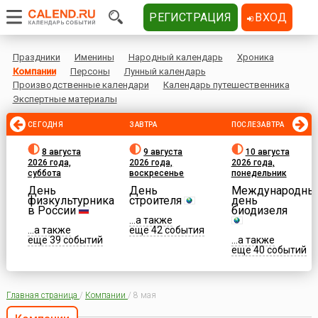
РЕГИСТРАЦИЯ
ВХОД
Праздники
Именины
Народный календарь
Хроника
Компании
Персоны
Лунный календарь
Производственные календари
Календарь путешественника
Экспертные материалы
СЕГОДНЯ
ЗАВТРА
ПОСЛЕЗАВТРА
8 августа
9 августа
10 августа
2026 года,
2026 года,
2026 года,
суббота
воскресенье
понедельник
День
День
Международны
физкультурника
строителя
день
в России
биодизеля
...а также
...а также
еще 42 события
еще 39 событий
...а также
еще 40 событий
Главная страница
/
Компании
/
8 мая