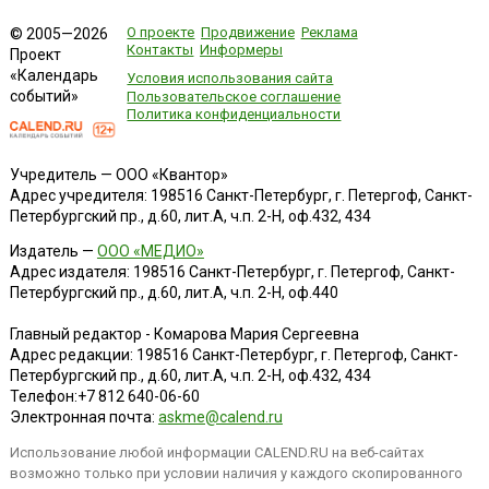
О проекте
Продвижение
Реклама
© 2005—2026
Контакты
Информеры
Проект
«Календарь
Условия использования сайта
событий»
Пользовательское соглашение
Политика конфиденциальности
Учредитель — ООО «Квантор»
Адрес учредителя: 198516 Санкт-Петербург, г. Петергоф, Санкт-
Петербургский пр., д.60, лит.А, ч.п. 2-Н, оф.432, 434
Издатель —
ООО «МЕДИО»
Адрес издателя: 198516 Санкт-Петербург, г. Петергоф, Санкт-
Петербургский пр., д.60, лит.А, ч.п. 2-Н, оф.440
Главный редактор - Комарова Мария Сергеевна
Адрес редакции:
198516
Санкт-Петербург, г. Петергоф
,
Санкт-
Петербургский пр., д.60, лит.А, ч.п. 2-Н, оф.432, 434
Телефон:
+7 812 640-06-60
Электронная почта:
askme@calend.ru
Использование любой информации CALEND.RU на веб-сайтах
возможно только при условии наличия у каждого скопированного