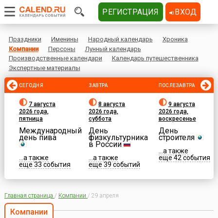
РЕГИСТРАЦИЯ
ВХОД
Праздники
Именины
Народный календарь
Хроника
Компании
Персоны
Лунный календарь
Производственные календари
Календарь путешественника
Экспертные материалы
СЕГОДНЯ
ЗАВТРА
ПОСЛЕЗАВТРА
7 августа
8 августа
9 августа
2026 года,
2026 года,
2026 года,
пятница
суббота
воскресенье
Международный
День
День
день пива
физкультурника
строителя
в России
...а также
...а также
...а также
еще 42 события
еще 33 события
еще 39 событий
Главная страница
/
Компании
/
29 апреля
Компании