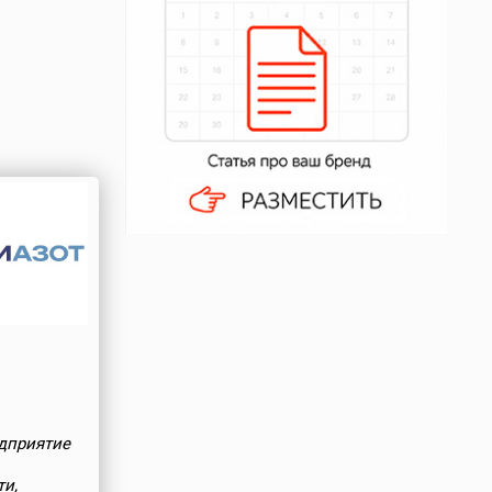
дприятие
и,