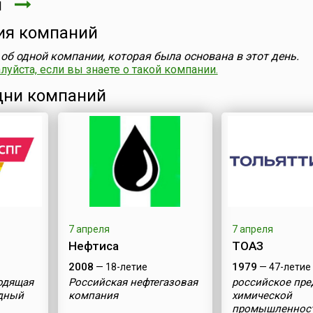
ля
ия компаний
об одной компании, которая была основана в этот день.
уйста, если вы знаете о такой компании.
ни компаний
7 апреля
7 апреля
Нефтиса
ТОАЗ
2008
1979
— 18-летие
— 47-летие
одящая
Российская нефтегазовая
российское пре
дный
компания
химической
промышленност