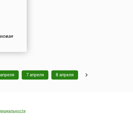
аховая
 апреля
7 апреля
8 апреля
енциальности