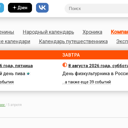
енины
Народный календарь
Хроника
Компа
е календари
Календарь путешественника
Эксп
ЗАВТРА
6 года, пятница
8 августа 2026 года, суббот
 день пива
День физкультурника в Росси
 события
...а также еще 39 событий
нии
/
5 апреля