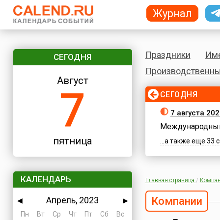
Журнал
Праздники
Им
СЕГОДНЯ
Производственны
Август
7
СЕГОДНЯ
7 августа 202
Международный
пятница
...а также еще 33
КАЛЕНДАРЬ
Главная страница
/
Компа
Апрель, 2023
Компании
◀
▶
Пн
Вт
Ср
Чт
Пт
Сб
Вс