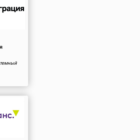
я
стемный