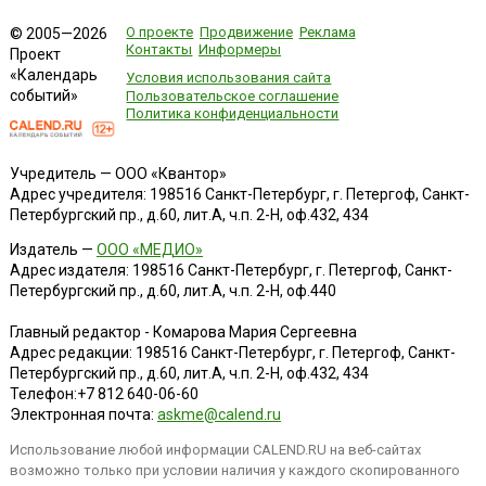
О проекте
Продвижение
Реклама
© 2005—2026
Контакты
Информеры
Проект
«Календарь
Условия использования сайта
событий»
Пользовательское соглашение
Политика конфиденциальности
Учредитель — ООО «Квантор»
Адрес учредителя: 198516 Санкт-Петербург, г. Петергоф, Санкт-
Петербургский пр., д.60, лит.А, ч.п. 2-Н, оф.432, 434
Издатель —
ООО «МЕДИО»
Адрес издателя: 198516 Санкт-Петербург, г. Петергоф, Санкт-
Петербургский пр., д.60, лит.А, ч.п. 2-Н, оф.440
Главный редактор - Комарова Мария Сергеевна
Адрес редакции:
198516
Санкт-Петербург, г. Петергоф
,
Санкт-
Петербургский пр., д.60, лит.А, ч.п. 2-Н, оф.432, 434
Телефон:
+7 812 640-06-60
Электронная почта:
askme@calend.ru
Использование любой информации CALEND.RU на веб-сайтах
возможно только при условии наличия у каждого скопированного