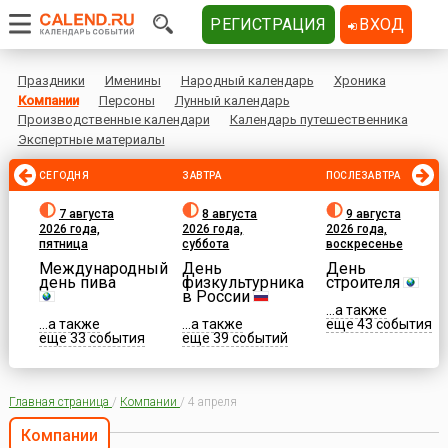
РЕГИСТРАЦИЯ
ВХОД
Праздники
Именины
Народный календарь
Хроника
Компании
Персоны
Лунный календарь
Производственные календари
Календарь путешественника
Экспертные материалы
СЕГОДНЯ
ЗАВТРА
ПОСЛЕЗАВТРА
7 августа
8 августа
9 августа
2026 года,
2026 года,
2026 года,
пятница
суббота
воскресенье
Международный
День
День
день пива
физкультурника
строителя
в России
...а также
...а также
...а также
еще 43 события
еще 33 события
еще 39 событий
Главная страница
/
Компании
/
4 апреля
Компании