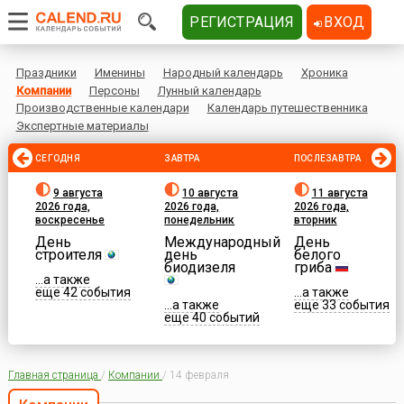
РЕГИСТРАЦИЯ
ВХОД
Праздники
Именины
Народный календарь
Хроника
Компании
Персоны
Лунный календарь
Производственные календари
Календарь путешественника
Экспертные материалы
СЕГОДНЯ
ЗАВТРА
ПОСЛЕЗАВТРА
9 августа
10 августа
11 августа
2026 года,
2026 года,
2026 года,
воскресенье
понедельник
вторник
День
Международный
День
строителя
день
белого
биодизеля
гриба
...а также
еще 42 события
...а также
...а также
еще 33 события
еще 40 событий
Главная страница
/
Компании
/
14 февраля