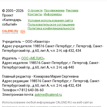
О проекте
Продвижение
Реклама
© 2005—2026
Контакты
Информеры
Проект
«Календарь
Условия использования сайта
событий»
Пользовательское соглашение
Политика конфиденциальности
Учредитель — ООО «Квантор»
Адрес учредителя: 198516 Санкт-Петербург, г. Петергоф, Санкт-
Петербургский пр., д.60, лит.А, ч.п. 2-Н, оф.432, 434
Издатель —
ООО «МЕДИО»
Адрес издателя: 198516 Санкт-Петербург, г. Петергоф, Санкт-
Петербургский пр., д.60, лит.А, ч.п. 2-Н, оф.440
Главный редактор - Комарова Мария Сергеевна
Адрес редакции:
198516
Санкт-Петербург, г. Петергоф
,
Санкт-
Петербургский пр., д.60, лит.А, ч.п. 2-Н, оф.432, 434
Телефон:
+7 812 640-06-60
Электронная почта:
askme@calend.ru
Использование любой информации CALEND.RU на веб-сайтах
возможно только при условии наличия у каждого скопированного