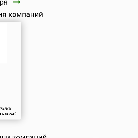
бря
ия компаний
укции
знаков)
ни компаний