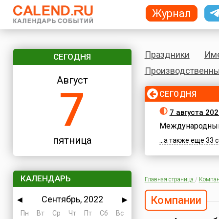
Журнал
Праздники
Им
СЕГОДНЯ
Производственны
Август
7
СЕГОДНЯ
7 августа 202
Международный
пятница
...а также еще 33
КАЛЕНДАРЬ
Главная страница
/
Компа
Сентябрь, 2022
Компании
◀
▶
Пн
Вт
Ср
Чт
Пт
Сб
Вс