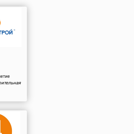
летие
оительная