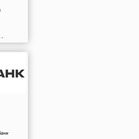
я
ая
банк