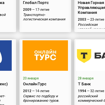
жа
Глобал Портс
Новая Горная
Управляюща
2009
— 17-летие
Компания
вой
Транспортно-
логистическая компания
2003
— 23-летие
Российская
угледобывающ
компания
20 января
28 января
екс)
ОнлайнТурс
Т Банк
2012
1994
— 14-летие
— 32-летие
ет-
Сервис по подбору и
российский
я
бронированию туров.
коммерческий 