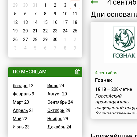
4 сентя
29
30
31
1
2
3
4
Дни основан
5
6
7
8
9
10
11
12
13
14
15
16
17
18
19
20
21
22
23
24
25
26
27
28
29
30
1
2
3
4
5
6
7
8
9
ПО МЕСЯЦАМ
4 сентября
Гознак
Январь
12
Июль
24
1818
— 208-летие
Февраль
9
Август
20
Российский
производитель
Март
20
Сентябрь
24
защищенной прод
Апрель
21
Октябрь
29
(государственных 
Май
22
Ноябрь
29
Июнь
23
Декабрь
24
Ближайшие д