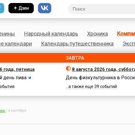
енины
Народный календарь
Хроника
Компа
е календари
Календарь путешественника
Эксп
ЗАВТРА
6 года, пятница
8 августа 2026 года, суббот
 день пива
День физкультурника в Росси
 события
...а также еще 39 событий
нии
/
4 сентября