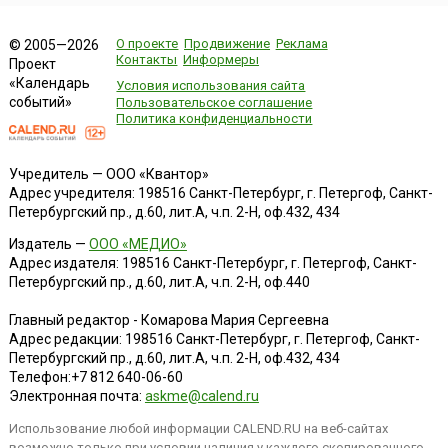
О проекте
Продвижение
Реклама
© 2005—2026
Контакты
Информеры
Проект
«Календарь
Условия использования сайта
событий»
Пользовательское соглашение
Политика конфиденциальности
Учредитель — ООО «Квантор»
Адрес учредителя: 198516 Санкт-Петербург, г. Петергоф, Санкт-
Петербургский пр., д.60, лит.А, ч.п. 2-Н, оф.432, 434
Издатель —
ООО «МЕДИО»
Адрес издателя: 198516 Санкт-Петербург, г. Петергоф, Санкт-
Петербургский пр., д.60, лит.А, ч.п. 2-Н, оф.440
Главный редактор - Комарова Мария Сергеевна
Адрес редакции:
198516
Санкт-Петербург, г. Петергоф
,
Санкт-
Петербургский пр., д.60, лит.А, ч.п. 2-Н, оф.432, 434
Телефон:
+7 812 640-06-60
Электронная почта:
askme@calend.ru
Использование любой информации CALEND.RU на веб-сайтах
возможно только при условии наличия у каждого скопированного