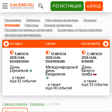
РЕГИСТРАЦИЯ
ВХОД
Праздники
Именины
Народный календарь
Хроника
Компании
Персоны
Лунный календарь
Производственные календари
Календарь путешественника
Экспертные материалы
СЕГОДНЯ
ЗАВТРА
ПОСЛЕЗАВТРА
9 августа
10 августа
11 августа
2026 года,
2026 года,
2026 года,
воскресенье
понедельник
вторник
День
Международный
День
строителя
день
белого
биодизеля
гриба
...а также
еще 42 события
...а также
...а также
еще 33 события
еще 40 событий
Главная страница
/
Компании
/
9 ноября