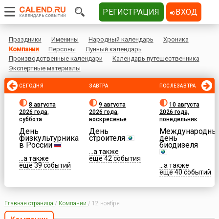
РЕГИСТРАЦИЯ
ВХОД
Праздники
Именины
Народный календарь
Хроника
Компании
Персоны
Лунный календарь
Производственные календари
Календарь путешественника
Экспертные материалы
СЕГОДНЯ
ЗАВТРА
ПОСЛЕЗАВТРА
8 августа
9 августа
10 августа
2026 года,
2026 года,
2026 года,
суббота
воскресенье
понедельник
День
День
Международны
физкультурника
строителя
день
в России
биодизеля
...а также
...а также
еще 42 события
еще 39 событий
...а также
еще 40 событий
Главная страница
/
Компании
/
12 ноября