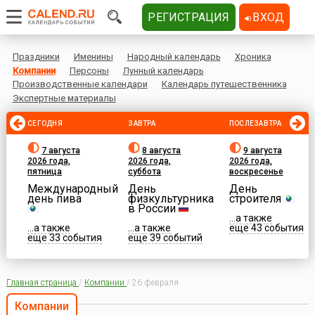
РЕГИСТРАЦИЯ
ВХОД
Праздники
Именины
Народный календарь
Хроника
Компании
Персоны
Лунный календарь
Производственные календари
Календарь путешественника
Экспертные материалы
СЕГОДНЯ
ЗАВТРА
ПОСЛЕЗАВТРА
7 августа
8 августа
9 августа
2026 года,
2026 года,
2026 года,
пятница
суббота
воскресенье
Международный
День
День
день пива
физкультурника
строителя
в России
...а также
...а также
...а также
еще 43 события
еще 33 события
еще 39 событий
Главная страница
/
Компании
/
26 февраля
Компании