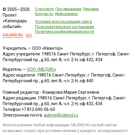
О проекте
Продвижение
Реклама
© 2005—2026
Контакты
Информеры
Проект
«Календарь
Условия использования сайта
событий»
Пользовательское соглашение
Политика конфиденциальности
Учредитель — ООО «Квантор»
Адрес учредителя: 198516 Санкт-Петербург, г. Петергоф, Санкт-
Петербургский пр., д.60, лит.А, ч.п. 2-Н, оф.432, 434
Издатель —
ООО «МЕДИО»
Адрес издателя: 198516 Санкт-Петербург, г. Петергоф, Санкт-
Петербургский пр., д.60, лит.А, ч.п. 2-Н, оф.440
Главный редактор - Комарова Мария Сергеевна
Адрес редакции:
198516
Санкт-Петербург, г. Петергоф
,
Санкт-
Петербургский пр., д.60, лит.А, ч.п. 2-Н, оф.432, 434
Телефон:
+7 812 640-06-60
Электронная почта:
askme@calend.ru
Использование любой информации CALEND.RU на веб-сайтах
возможно только при условии наличия у каждого скопированного