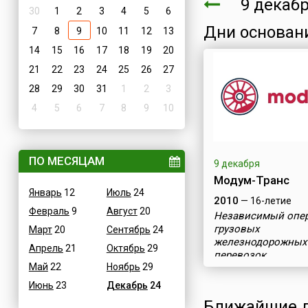
9 декаб
30
1
2
3
4
5
6
Дни основан
7
8
9
10
11
12
13
14
15
16
17
18
19
20
21
22
23
24
25
26
27
28
29
30
31
1
2
3
4
5
6
7
8
9
10
ПО МЕСЯЦАМ
9 декабря
Модум-Транс
Январь
12
Июль
24
2010
— 16-летие
Февраль
9
Август
20
Независимый опе
грузовых
Март
20
Сентябрь
24
железнодорожных
Апрель
21
Октябрь
29
перевозок
Май
22
Ноябрь
29
Июнь
23
Декабрь
24
Ближайшие д