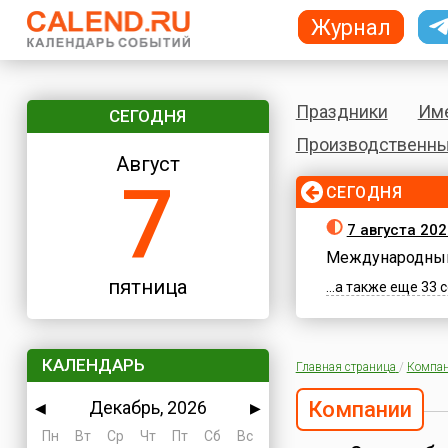
Журнал
Праздники
Им
СЕГОДНЯ
Производственны
Август
7
СЕГОДНЯ
7 августа 202
Международный
пятница
...а также еще 33
КАЛЕНДАРЬ
Главная страница
/
Компа
Декабрь, 2026
Компании
◀
▶
Пн
Вт
Ср
Чт
Пт
Сб
Вс