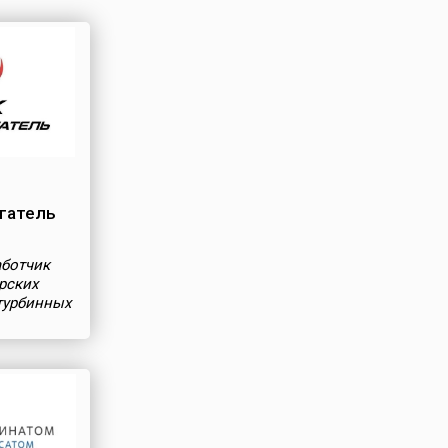
гатель
аботчик
рских
турбинных