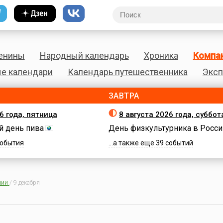
енины
Народный календарь
Хроника
Компа
е календари
Календарь путешественника
Эксп
ЗАВТРА
6 года, пятница
8 августа 2026 года, суббот
 день пива
День физкультурника в Росси
 события
...а также еще 39 событий
нии
/
9 декабря