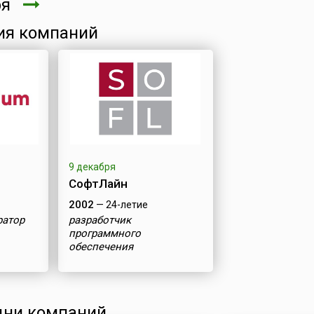
ря
ия компаний
9 декабря
СофтЛайн
2002
— 24-летие
ратор
разработчик
программного
обеспечения
ни компаний