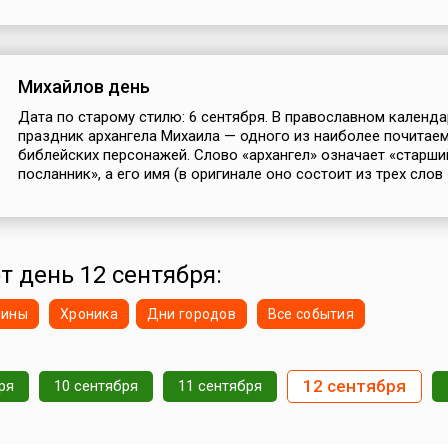
Михайлов день
Дата по старому стилю: 6 сентября. В православном календа
праздник архангела Михаила — одного из наиболее почитае
библейских персонажей. Слово «архангел» означает «старши
посланник», а его имя (в оригинале оно состоит из трех слов «
т день 12 сентября:
нины
Хроника
Дни городов
Все события
12 сентября
ря
10 сентября
11 сентября