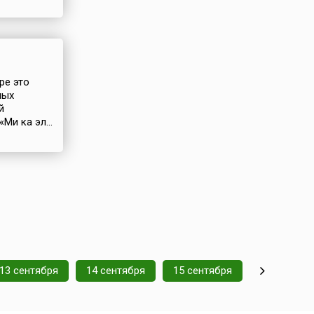
ре это
мых
й
Ми ка эл...
13 сентября
14 сентября
15 сентября