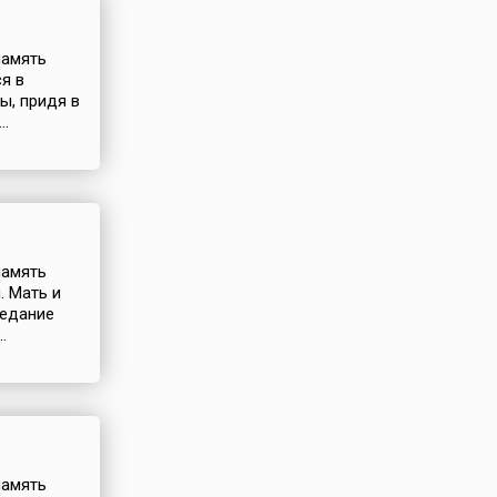
память
я в
ы, придя в
..
память
. Мать и
ведание
.
память