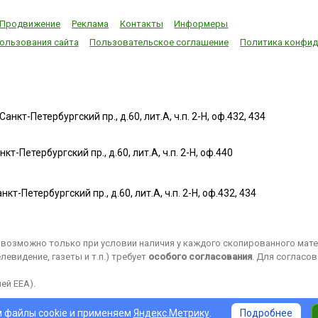
Продвижение
Реклама
Контакты
Информеры
ользования сайта
Пользовательское соглашение
Политика конфид
нкт-Петербургский пр., д.60, лит.А, ч.п. 2-Н, оф.432, 434
т-Петербургский пр., д.60, лит.А, ч.п. 2-Н, оф.440
нкт-Петербургский пр., д.60, лит.А, ч.п. 2-Н, оф.432, 434
возможно только при условии наличия у каждого скопированного матер
евидение, газеты и т.п.) требует
особого согласования
. Для согласо
ей EEA).
 файлы cookie и применяем
Яндекс.Метрику
.
Подробнее