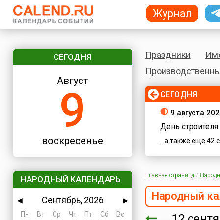
Журнал
Праздники
Им
СЕГОДНЯ
Производственны
Август
9
СЕГОДНЯ
9 августа 20
День строителя
воскресенье
...а также еще 42
Главная страница
/
Народн
НАРОДНЫЙ КАЛЕНДАРЬ
Народный ка
Сентябрь, 2026
◀
▶
Пн
Вт
Ср
Чт
Пт
Сб
Вс
12 сент