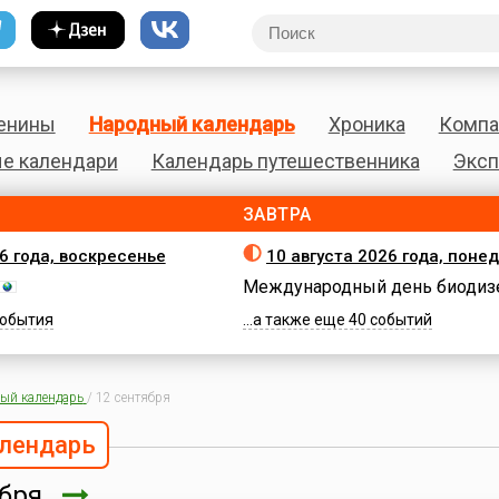
енины
Народный календарь
Хроника
Компа
е календари
Календарь путешественника
Эксп
ЗАВТРА
26 года, воскресенье
10 августа 2026 года, поне
Международный день биодиз
 события
...а также еще 40 событий
ый календарь
/
12 сентября
лендарь
ября