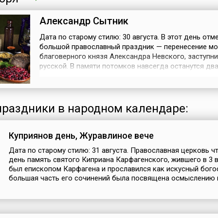
Александр Сытник
Дата по старому стилю: 30 августа. В этот день отм
большой православный праздник — перенесение м
благоверного князя Александра Невского, заступн
русской. В памяти потомков навсегда останутся два
сражения князя, в которых он одержал победу: Нев
битва 1240 года и Ледовое побоище на Чудском оз
1242 году.История праздника перенесения мощей
благоверного князя ве...
раздники в народном календаре:
Куприянов день, Журавлиное вече
Дата по старому стилю: 31 августа. Православная церковь чт
день память святого Киприана Карфагенского, жившего в 3 в
был епископом Карфагена и прославился как искусный бого
большая часть его сочинений была посвящена осмыслению в