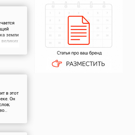
ечается
ощей
ика земли
 великих
ская
ере в
ит в этот
еке. Он
слов;
о...