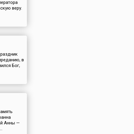
ператора
скую веру.
праздник
преданию, в
ился Бог,
память
оанна
ой Анны —
..