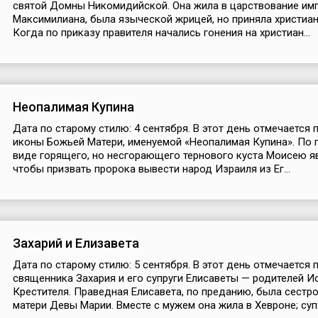
святой Домны Никомидийской. Она жила в царствование им
Максимилиана, была языческой жрицей, но приняла христиан
Когда по приказу правителя начались гонения на христиан...
Неопалимая Купина
Дата по старому стилю: 4 сентября. В этот день отмечается 
иконы Божьей Матери, именуемой «Неопалимая Купина». По 
виде горящего, но несгорающего тернового куста Моисею яв
чтобы призвать пророка вывести народ Израиля из Ег...
Захарий и Елизавета
Дата по старому стилю: 5 сентября. В этот день отмечается 
священника Захария и его супруги Елисаветы — родителей И
Крестителя. Праведная Елисавета, по преданию, была сестр
матери Девы Марии. Вместе с мужем она жила в Хевроне; суп.