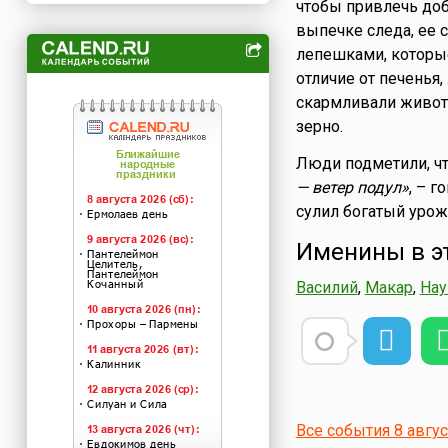
чтобы привлечь добр
выпечке следа, ее 
лепешками, которые
отличие от печенья,
скармливали живот
зерно.
Люди подметили, чт
— ветер подул»
, – 
сулил богатый урож
Именины в э
Василий
,
Макар
,
На
Все события 8 авгу