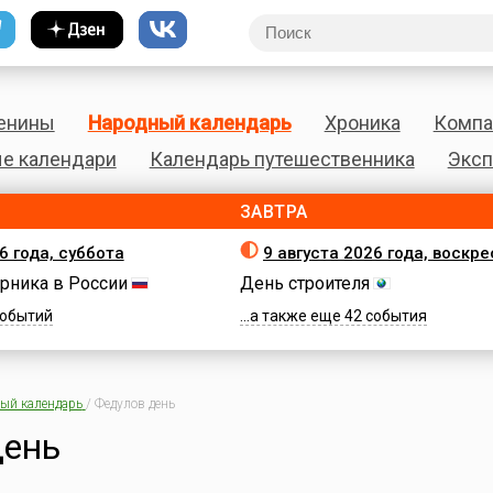
енины
Народный календарь
Хроника
Компа
е календари
Календарь путешественника
Эксп
ЗАВТРА
6 года, суббота
9 августа 2026 года, воскр
рника в России
День строителя
 событий
...а также еще 42 события
ый календарь
/
Федулов день
день