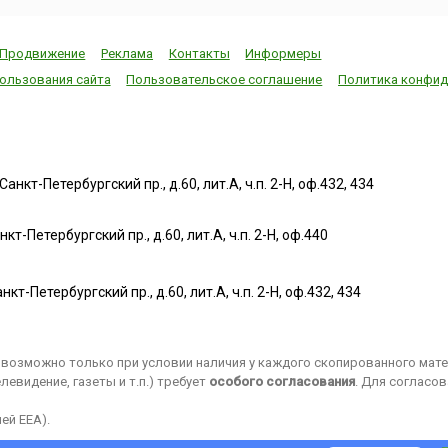
Продвижение
Реклама
Контакты
Информеры
ользования сайта
Пользовательское соглашение
Политика конфид
нкт-Петербургский пр., д.60, лит.А, ч.п. 2-Н, оф.432, 434
т-Петербургский пр., д.60, лит.А, ч.п. 2-Н, оф.440
нкт-Петербургский пр., д.60, лит.А, ч.п. 2-Н, оф.432, 434
возможно только при условии наличия у каждого скопированного матер
евидение, газеты и т.п.) требует
особого согласования
. Для согласо
ей EEA).