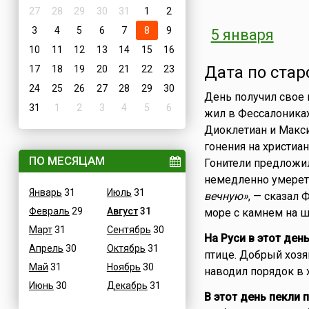
27
28
29
30
31
1
2
3
4
5
6
7
8
9
5 января
10
11
12
13
14
15
16
Дата по стар
17
18
19
20
21
22
23
24
25
26
27
28
29
30
День получил свое 
31
1
2
3
4
5
6
жил в Фессалониках
Диоклетиан и Макс
гонения на христиан
ПО МЕСЯЦАМ
Гонители предложил
немедленно умерет
Январь
31
Июль
31
вечную»
, — сказал 
Февраль
29
Август
31
море с камнем на ш
Март
31
Сентябрь
30
На Руси в этот де
Апрель
30
Октябрь
31
птице. Добрый хозя
Май
31
Ноябрь
30
наводил порядок в 
Июнь
30
Декабрь
31
В этот день пекли 