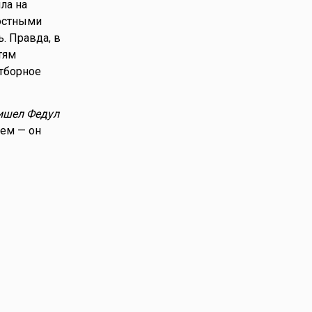
ла на
постными
. Правда, в
тям
тборное
ишел Федул
ием — он