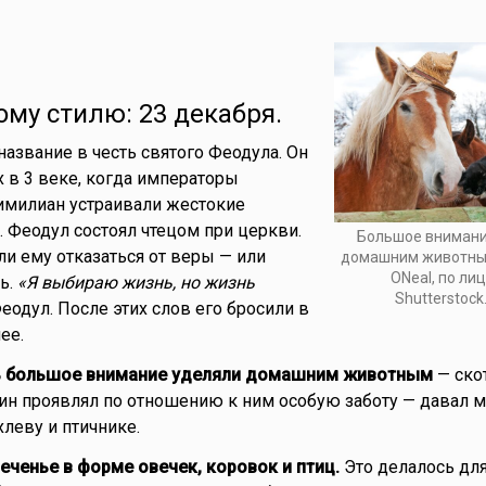
ому стилю: 23 декабря.
название в честь святого Феодула. Он
 в 3 веке, когда императоры
имилиан устраивали жестокие
. Феодул состоял чтецом при церкви.
Большое внимани
и ему отказаться от веры — или
домашним животным
ONeal, по ли
ь.
«Я выбираю жизнь, но жизнь
Shutterstock
Феодул. После этих слов его бросили в
ее.
нь большое внимание уделяли домашним животным
— ско
ин проявлял по отношению к ним особую заботу — давал м
хлеву и птичнике.
печенье в форме овечек, коровок и птиц.
Это делалось для