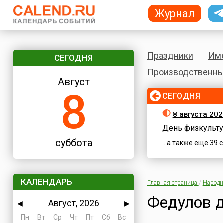
Журнал
Праздники
Им
СЕГОДНЯ
Производственны
Август
8
СЕГОДНЯ
8 августа 202
День физкульту
суббота
...а также еще 39
КАЛЕНДАРЬ
Главная страница
/
Народн
Федулов 
Август, 2026
◀
▶
Пн
Вт
Ср
Чт
Пт
Сб
Вс