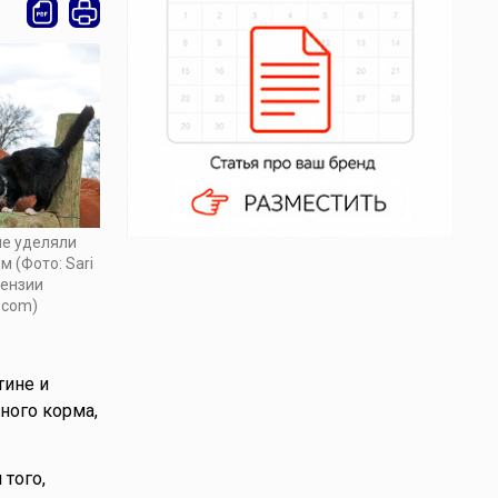
е уделяли
 (Фото: Sari
цензии
.com)
тине и
ного корма,
 того,