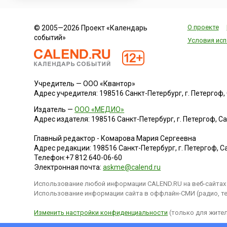
О проекте
© 2005—2026 Проект «Календарь
событий»
Условия исп
Учредитель — ООО «Квантор»
Адрес учредителя: 198516 Санкт-Петербург, г. Петергоф, Са
Издатель —
ООО «МЕДИО»
Адрес издателя: 198516 Санкт-Петербург, г. Петергоф, Санк
Главный редактор - Комарова Мария Сергеевна
Адрес редакции:
198516
Санкт-Петербург, г. Петергоф
,
Са
Телефон:
+7 812 640-06-60
Электронная почта:
askme@calend.ru
Использование любой информации CALEND.RU на веб-сайтах 
Использование информации сайта в оффлайн-СМИ (радио, тел
Изменить настройки конфиденциальности
(только для жител