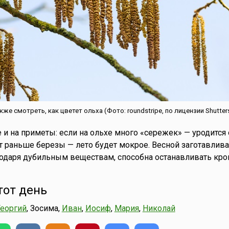
е смотреть, как цветет ольха (Фото: roundstripe, по лицензии Shutter
и на приметы: если на ольхе много «сережек» — уродится 
ст раньше березы — лето будет мокрое. Весной заготавлива
агодаря дубильным веществам, способна останавливать кро
тот день
Георгий
, Зосима,
Иван
,
Иосиф
,
Мария
,
Николай