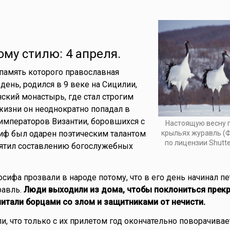
ому стилю: 4 апреля.
память которого православная
 день, родился в 9 веке на Сицилии,
ский монастырь, где стал строгим
 жизни он неоднократно попадал в
императоров Византии, боровшихся с
Настоящую весну 
крыльях журавль (Ф
иф был одарен поэтическим талантом
по лицензии Shutt
вятил составлению богослужебных
ифа прозвали в народе потому, что в его день начинал пе
равль.
Люди выходили из дома, чтобы поклониться прек
читали борцами со злом и защитниками от нечисти.
и, что только с их прилетом год окончательно поворачивает