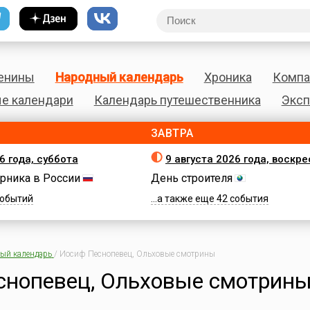
енины
Народный календарь
Хроника
Компа
е календари
Календарь путешественника
Эксп
ЗАВТРА
6 года, суббота
9 августа 2026 года, воскр
рника в России
День строителя
 событий
...а также еще 42 события
ый календарь
/
Иосиф Песнопевец, Ольховые смотрины
снопевец, Ольховые смотрин