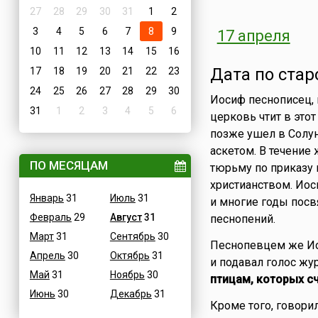
27
28
29
30
31
1
2
3
4
5
6
7
8
9
17 апреля
10
11
12
13
14
15
16
Дата по стар
17
18
19
20
21
22
23
24
25
26
27
28
29
30
Иосиф песнописец, 
31
1
2
3
4
5
6
церковь чтит в этот
позже ушел в Солун
аскетом. В течение
ПО МЕСЯЦАМ
тюрьму по приказу 
христианством. Иос
Январь
31
Июль
31
и многие годы пос
Февраль
29
Август
31
песнопений.
Март
31
Сентябрь
30
Песнопевцем же Иос
Апрель
30
Октябрь
31
и подавал голос жу
Май
31
Ноябрь
30
птицам, которых с
Июнь
30
Декабрь
31
Кроме того, говорил