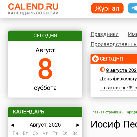
Журнал
Праздники
Им
СЕГОДНЯ
Производственны
Август
8
СЕГОДНЯ
8 августа 202
День физкульту
суббота
...а также еще 39
КАЛЕНДАРЬ
Главная страница
/
Народн
Иосиф Пе
Август, 2026
◀
▶
Пн
Вт
Ср
Чт
Пт
Сб
Вс