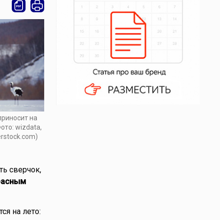
приносит на
ото: wizdata,
erstock.com)
ть сверчок,
расным
ся на лето: