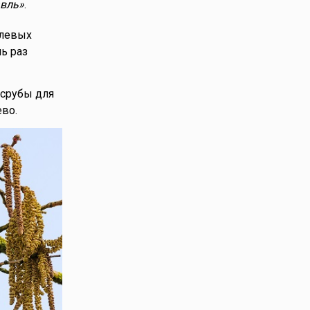
авль»
.
олевых
ь раз
 срубы для
во.