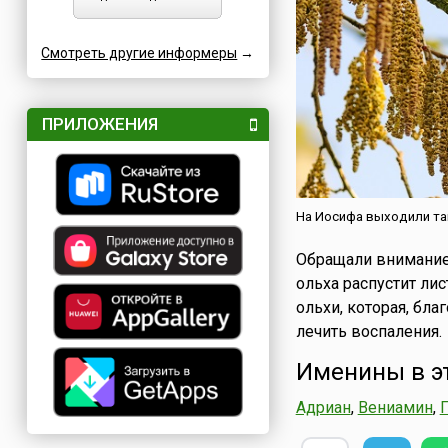
Смотреть другие информеры
→
ПРИЛОЖЕНИЯ
На Иосифа выходили такж
Обращали внимание 
ольха распустит ли
ольхи, которая, бл
лечить воспаления.
Именины в э
Адриан
,
Вениамин
,