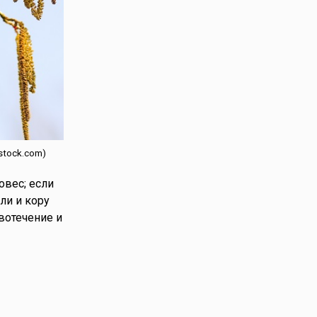
stock.com)
овес; если
ли и кору
вотечение и