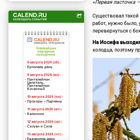
«Первая ласточка —
Существовал такой 
работ, нужно было, 
перевернуться с бок
На Иосифа выходили
колодца, поэтому п