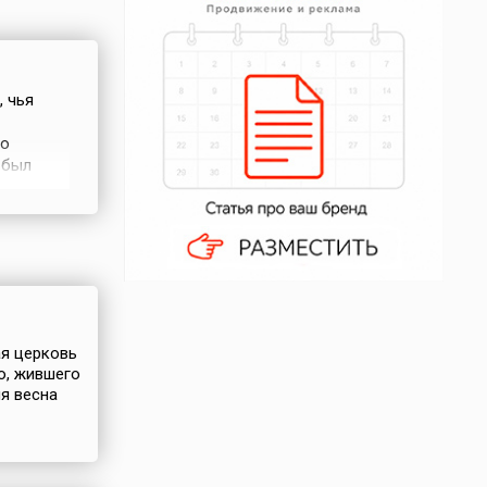
, чья
По
 был
тником
уси
й.
ая церковь
о, жившего
яя весна