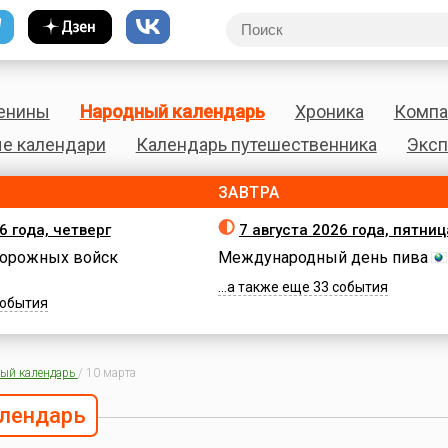
енины
Народный календарь
Хроника
Компа
е календари
Календарь путешественника
Эксп
ЗАВТРА
6 года, четверг
7 августа 2026 года, пятниц
орожных войск
Международный день пива
...а также еще 33 события
 события
ый календарь
/
10 марта
лендарь