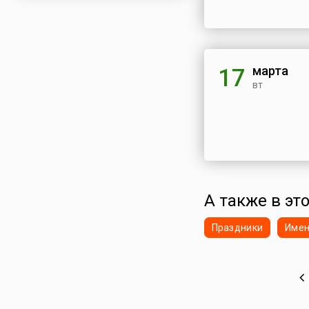
марта
17
вт
А также в это
Праздники
Име