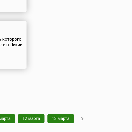
ь которого
ке в Ликии.
марта
12 марта
13 марта