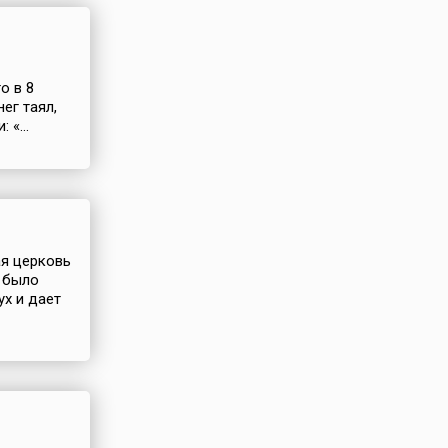
о в 8
ег таял,
«...
ая церковь
я было
ух и дает