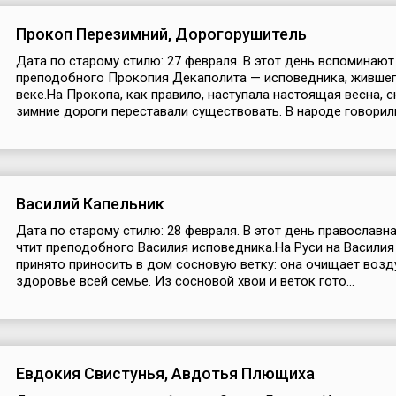
Прокоп Перезимний, Дорогорушитель
Дата по старому стилю: 27 февраля. В этот день вспоминают
преподобного Прокопия Декаполита — исповедника, жившег
веке.На Прокопа, как правило, наступала настоящая весна, сн
зимние дороги переставали существовать. В народе говорили: 
Василий Капельник
Дата по старому стилю: 28 февраля. В этот день православн
чтит преподобного Василия исповедника.На Руси на Васили
принято приносить в дом сосновую ветку: она очищает возд
здоровье всей семье. Из сосновой хвои и веток гото...
Евдокия Свистунья, Авдотья Плющиха