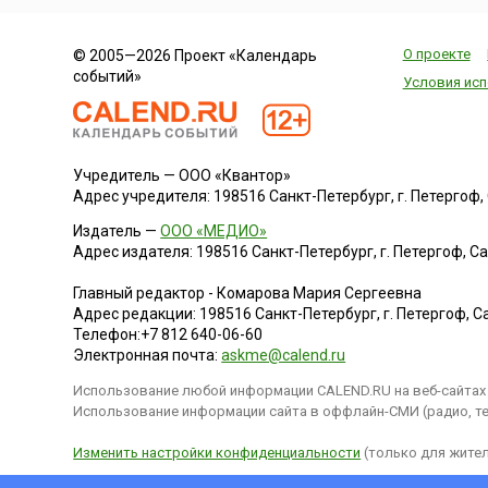
О проекте
© 2005—2026 Проект «Календарь
событий»
Условия исп
Учредитель — ООО «Квантор»
Адрес учредителя: 198516 Санкт-Петербург, г. Петергоф, Са
Издатель —
ООО «МЕДИО»
Адрес издателя: 198516 Санкт-Петербург, г. Петергоф, Санк
Главный редактор - Комарова Мария Сергеевна
Адрес редакции:
198516
Санкт-Петербург, г. Петергоф
,
Са
Телефон:
+7 812 640-06-60
Электронная почта:
askme@calend.ru
Использование любой информации CALEND.RU на веб-сайтах 
Использование информации сайта в оффлайн-СМИ (радио, тел
Изменить настройки конфиденциальности
(только для жител