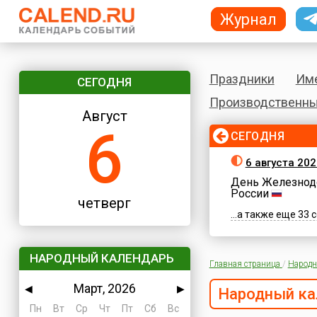
Журнал
Праздники
Им
СЕГОДНЯ
Производственны
Август
6
СЕГОДНЯ
6 августа 202
День Железнод
России
четверг
...а также еще 33
НАРОДНЫЙ КАЛЕНДАРЬ
Главная страница
/
Народн
Март, 2026
◀
▶
Народный ка
Пн
Вт
Ср
Чт
Пт
Сб
Вс