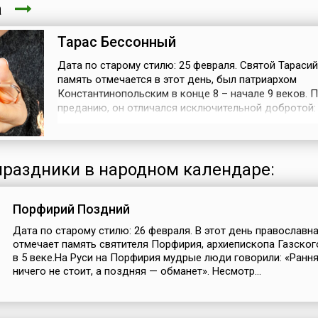
та
Тарас Бессонный
Дата по старому стилю: 25 февраля. Святой Тарасий
память отмечается в этот день, был патриархом
Константинопольским в конце 8 – начале 9 веков. 
преданию, он отличался исключительной добротой:
отцом нищих и сирот, утешителем скорбящих, защи
обиженных, устроителем богаделен и больниц.На Р
считали, что святой помогает бороться с лихорадко
Впрочем, болезнь была готова к борь...
раздники в народном календаре:
Порфирий Поздний
Дата по старому стилю: 26 февраля. В этот день православн
отмечает память святителя Порфирия, архиепископа Газског
в 5 веке.На Руси на Порфирия мудрые люди говорили: «Ранн
ничего не стоит, а поздняя — обманет». Несмотр...