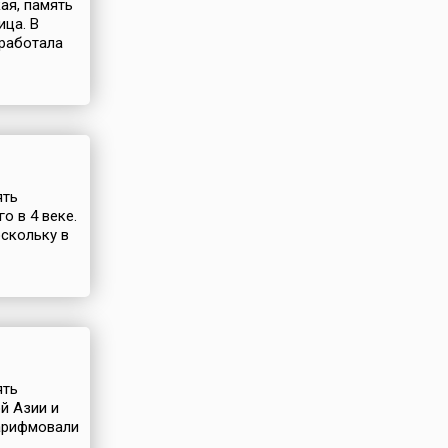
ая, память
ица. В
аработала
ять
о в 4 веке.
скольку в
ять
й Азии и
зарифмовали