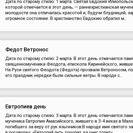
Дата по старому стилю: 1 марта. Святая Евдокия Илиопольск
которой отмечается в этот день, — раннехристианская мучен
молодости она отличалась красотой и, будучи блудницей, з
огромное состояние. В христианство Евдокию обратил м...
Федот Ветронос
Дата по старому стилю: 2 марта. В этот день отмечается пам
священномученика Феодота, епископа Киринейского, жившег
На Руси святого Феодота (Федота) прозвали Ветроносом, по
его праздник нередки были сильные ветры. В народе с...
Евтропиев день
Дата по старому стилю: 3 марта. В этот день отмечается пам
мученика Евтропия Амасийского, жившего в 3-4 веках в Мало
погибшего за веру от рук язычников.В народе имя святого 
в поговорку: «Евтропий путь торопит да снег топит»...