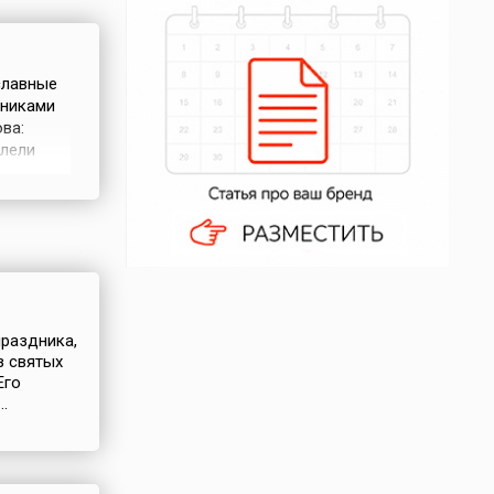
славные
ениками
ва:
елели
шением
сами
праздника,
з святых
Его
.