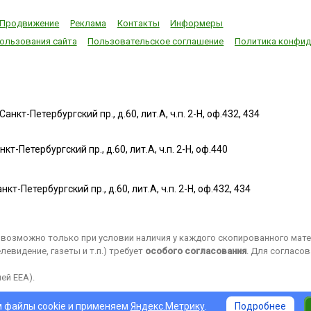
Продвижение
Реклама
Контакты
Информеры
ользования сайта
Пользовательское соглашение
Политика конфид
нкт-Петербургский пр., д.60, лит.А, ч.п. 2-Н, оф.432, 434
т-Петербургский пр., д.60, лит.А, ч.п. 2-Н, оф.440
нкт-Петербургский пр., д.60, лит.А, ч.п. 2-Н, оф.432, 434
возможно только при условии наличия у каждого скопированного матер
евидение, газеты и т.п.) требует
особого согласования
. Для согласо
ей EEA).
 файлы cookie и применяем
Яндекс.Метрику
.
Подробнее