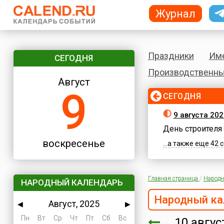
Журнал
Праздники
Им
СЕГОДНЯ
Производственны
Август
9
СЕГОДНЯ
9 августа 20
День строителя
воскресенье
...а также еще 42
Главная страница
/
Народн
НАРОДНЫЙ КАЛЕНДАРЬ
Народный ка
Август, 2025
◀
▶
Пн
Вт
Ср
Чт
Пт
Сб
Вс
10 авгу