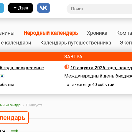
енины
Народный календарь
Хроника
Компа
е календари
Календарь путешественника
Эксп
ЗАВТРА
26 года, воскресенье
10 августа 2026 года, поне
Международный день биодиз
 события
...а также еще 40 событий
ый календарь
/
10 августа
лендарь
ста