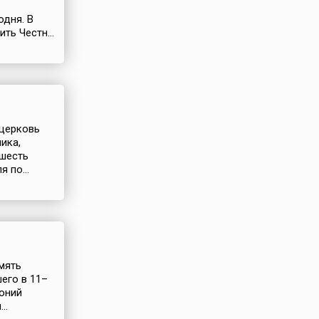
одня. В
ть Честн...
 церковь
ика,
 шесть
 по...
амять
его в 11–
тоний
..