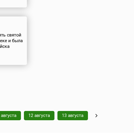
ять святой
веке и была
ойска
 августа
12 августа
13 августа