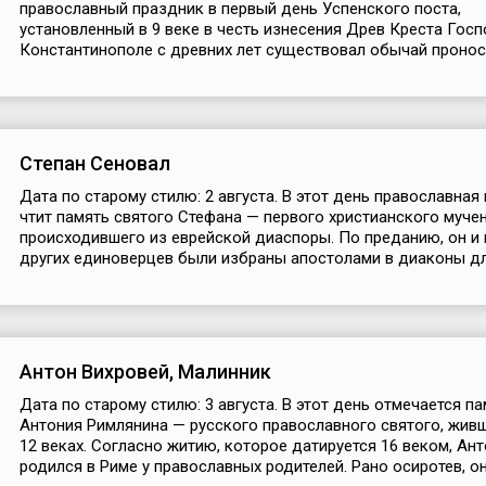
православный праздник в первый день Успенского поста,
установленный в 9 веке в честь изнесения Древ Креста Госп
Константинополе с древних лет существовал обычай проноси
Степан Сеновал
Дата по старому стилю: 2 августа. В этот день православная
чтит память святого Стефана — первого христианского мучен
происходившего из еврейской диаспоры. По преданию, он и
других единоверцев были избраны апостолами в диаконы для
Антон Вихровей, Малинник
Дата по старому стилю: 3 августа. В этот день отмечается п
Антония Римлянина — русского православного святого, живш
12 веках. Согласно житию, которое датируется 16 веком, Ан
родился в Риме у православных родителей. Рано осиротев, он.