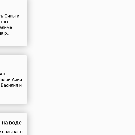
ть Силы и
ятого
салиме
 р...
ять
алой Азии.
 Василия и
 на воде
де называют