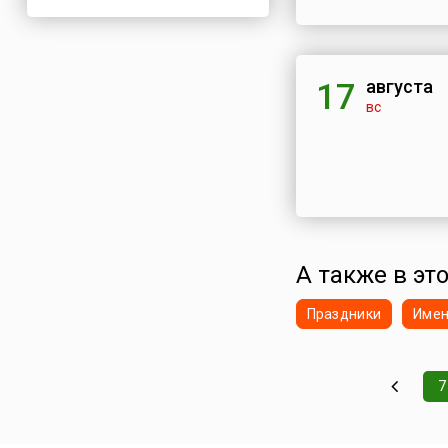
августа
17
вс
А также в это
Праздники
Име
7