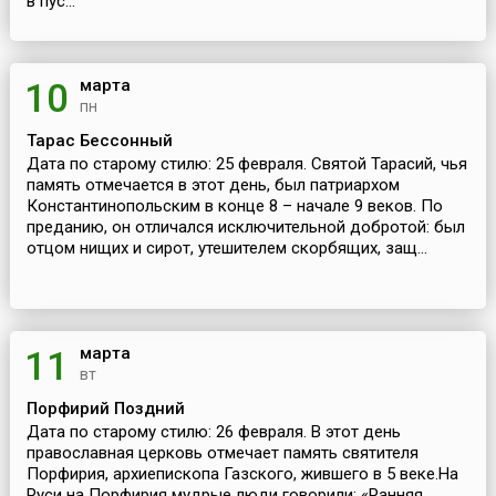
в пус...
марта
10
пн
Тарас Бессонный
Дата по старому стилю: 25 февраля. Святой Тарасий, чья
память отмечается в этот день, был патриархом
Константинопольским в конце 8 – начале 9 веков. По
преданию, он отличался исключительной добротой: был
отцом нищих и сирот, утешителем скорбящих, защ...
марта
11
вт
Порфирий Поздний
Дата по старому стилю: 26 февраля. В этот день
православная церковь отмечает память святителя
Порфирия, архиепископа Газского, жившего в 5 веке.На
Руси на Порфирия мудрые люди говорили: «Ранняя