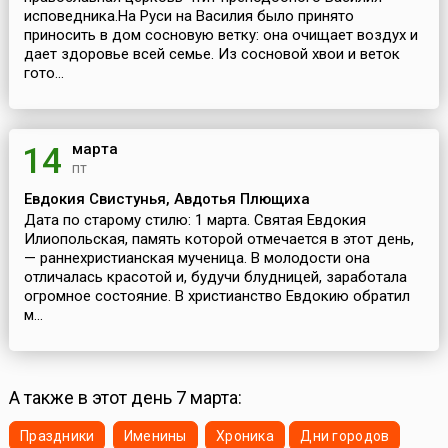
исповедника.На Руси на Василия было принято
приносить в дом сосновую ветку: она очищает воздух и
дает здоровье всей семье. Из сосновой хвои и веток
гото...
марта
14
пт
Евдокия Свистунья, Авдотья Плющиха
Дата по старому стилю: 1 марта. Святая Евдокия
Илиопольская, память которой отмечается в этот день,
— раннехристианская мученица. В молодости она
отличалась красотой и, будучи блудницей, заработала
огромное состояние. В христианство Евдокию обратил
м...
А также в этот день 7 марта:
Праздники
Именины
Хроника
Дни городов