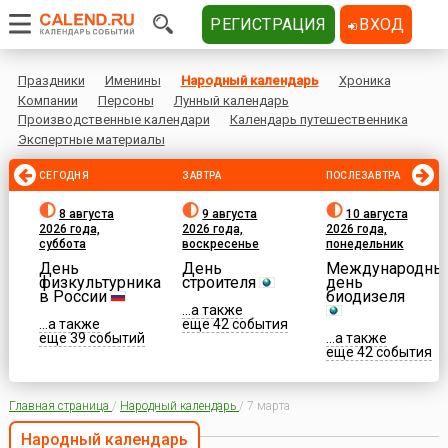
РЕГИСТРАЦИЯ
ВХОД
Праздники
Именины
Народный календарь
Хроника
Компании
Персоны
Лунный календарь
Производственные календари
Календарь путешественника
Экспертные материалы
СЕГОДНЯ
ЗАВТРА
ПОСЛЕЗАВТРА
8 августа
9 августа
10 августа
2026 года,
2026 года,
2026 года,
суббота
воскресенье
понедельник
День
День
Международны
физкультурника
строителя
день
в России
биодизеля
...а также
...а также
еще 42 события
еще 39 событий
...а также
еще 42 события
Главная страница
/
Народный календарь
/
7 марта
Народный календарь