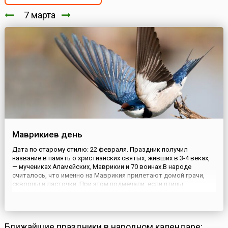
7 марта
Маврикиев день
Дата по старому стилю: 22 февраля. Праздник получил
название в память о христианских святых, живших в 3-4 веках,
— мучениках Апамейских, Маврикии и 70 воинах.В народе
считалось, что именно на Маврикия прилетают домой грачи,
скворцы и ласточки. При этом подмечали: если птицы
прилетели раньше положенного дня — это к скорой весне.
Говорили и так: «Ранние ласточки — к счастливому году». Этих
птиц ...
Ближайшие праздники в народном календаре: