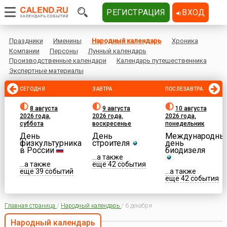
РЕГИСТРАЦИЯ
ВХОД
Праздники
Именины
Народный календарь
Хроника
Компании
Персоны
Лунный календарь
Производственные календари
Календарь путешественника
Экспертные материалы
СЕГОДНЯ
ЗАВТРА
ПОСЛЕЗАВТРА
8 августа
9 августа
10 августа
2026 года,
2026 года,
2026 года,
суббота
воскресенье
понедельник
День
День
Международны
физкультурника
строителя
день
в России
биодизеля
...а также
...а также
еще 42 события
еще 39 событий
...а также
еще 42 события
Главная страница
/
Народный календарь
/
6 декабря
Народный календарь