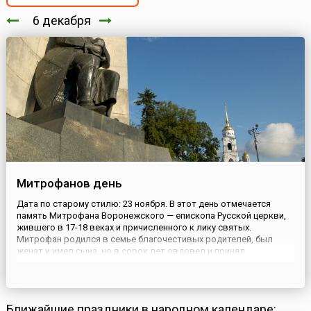
6 декабря
Митрофанов день
Дата по старому стилю: 23 ноября. В этот день отмечается
память Митрофана Воронежского — епископа Русской церкви,
жившего в 17-18 веках и причисленного к лику святых.
Митрофан родился в семье благочестивых родителей, был
женат и имел сына, но в сорок лет овдовел и принял
монашеский постриг в Золотниковской пустыни, а позже стал
настоятелем этой обители. В 1682 году Митрофан стал
епископом Воронежс...
Ближайшие праздники в народном календаре: