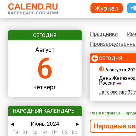
Журнал
Праздники
Им
СЕГОДНЯ
Производственны
Август
6
СЕГОДНЯ
6 августа 202
День Железнод
России
четверг
...а также еще 33
НАРОДНЫЙ КАЛЕНДАРЬ
Главная страница
/
Народн
Июнь, 2024
◀
▶
Народный ка
Пн
Вт
Ср
Чт
Пт
Сб
Вс