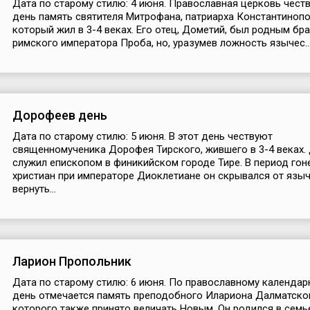
Дата по старому стилю: 4 июня. Православная церковь честв
день память святителя Митрофана, патриарха Константинопо
который жил в 3-4 веках. Его отец, Дометий, был родным бр
римского императора Проба, но, уразумев ложность язычес..
Дорофеев день
Дата по старому стилю: 5 июня. В этот день чествуют
священномученика Дорофея Тирского, жившего в 3-4 веках
служил епископом в финикийском городе Тире. В период гон
христиан при императоре Диоклетиане он скрывался от языч
вернуть...
Ларион Пропольник
Дата по старому стилю: 6 июня. По православному календар
день отмечается память преподобного Илариона Далматско
которого также принято величать Новым. Он родился в семь