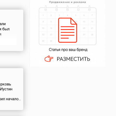
али
м был
я
ался сев,
я, когда
ника.
ерковь
 Иустин
л начало...