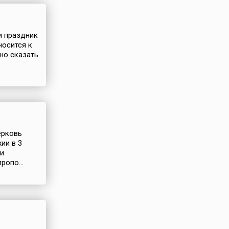
и праздник
носится к
чно сказать
ерковь
ии в 3
ти
ропо...