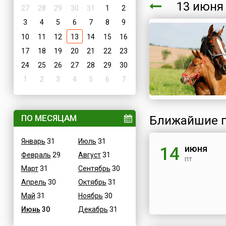
13 июн
27
28
29
30
31
1
2
3
4
5
6
7
8
9
10
11
12
13
14
15
16
17
18
19
20
21
22
23
24
25
26
27
28
29
30
1
2
3
4
5
6
7
ПО МЕСЯЦАМ
Ближайшие п
Январь
31
Июль
31
июня
14
Февраль
29
Август
31
пт
Март
31
Сентябрь
30
Апрель
30
Октябрь
31
Май
31
Ноябрь
30
Июнь
30
Декабрь
31