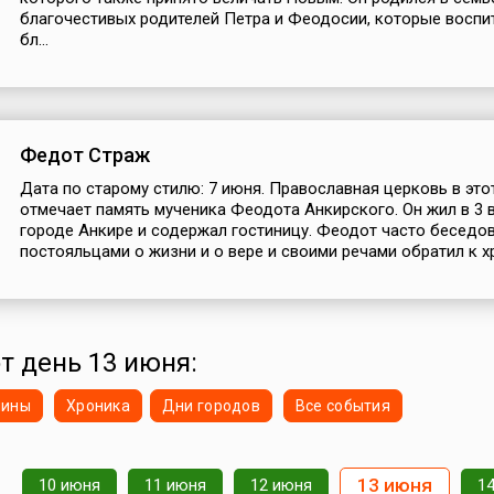
благочестивых родителей Петра и Феодосии, которые воспи
бл...
Федот Страж
Дата по старому стилю: 7 июня. Православная церковь в это
отмечает память мученика Феодота Анкирского. Он жил в 3 
городе Анкире и содержал гостиницу. Феодот часто беседов
постояльцами о жизни и о вере и своими речами обратил к хр
от день 13 июня:
нины
Хроника
Дни городов
Все события
13 июня
10 июня
11 июня
12 июня
1