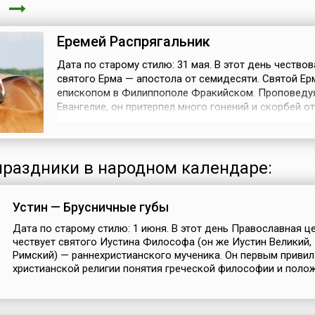
я
Еремей Распрягальник
Дата по старому стилю: 31 мая. В этот день чествов
святого Ерма — апостола от семидесяти. Святой Ер
епископом в Филиппополе Фракийском. Проповеду
Евангелие, он притерпел много гонений и скорбей от
язычников, но скончался мирно.14 мая, когда начин
в народе отмечали день Еремея Запашника, а 13 июн
сев заканчивался, наступал день Еремея Распрягаль
Так и говорили: «Е...
раздники в народном календаре:
Устин — Брусничные губы
Дата по старому стилю: 1 июня. В этот день Православная ц
чествует святого Иустина Философа (он же Иустин Великий,
Римский) — раннехристианского мученика. Он первым привил
христианской религии понятия греческой философии и положи