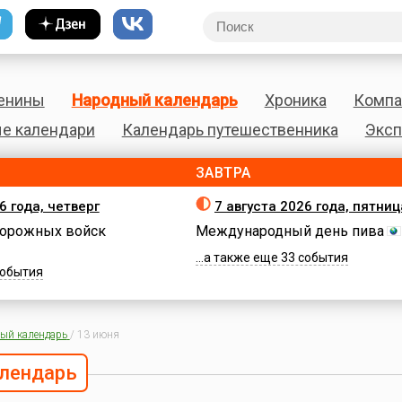
енины
Народный календарь
Хроника
Компа
е календари
Календарь путешественника
Эксп
ЗАВТРА
6 года, четверг
7 августа 2026 года, пятниц
орожных войск
Международный день пива
...а также еще 33 события
 события
ый календарь
/
13 июня
лендарь