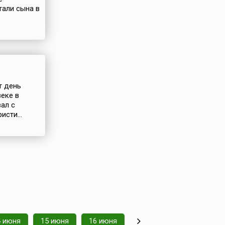
тали сына в
т день
веке в
ал с
исти...
4 июня
15 июня
16 июня