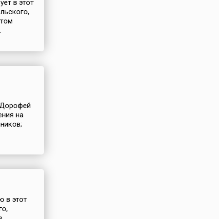
ует в этот
льского,
атом
.
. Дорофей
ения на
ников;
ю в этот
го,
е