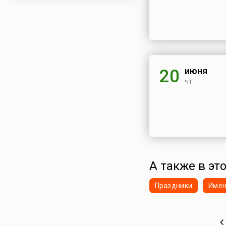
июня
20
чт
А также в эт
Праздники
Име