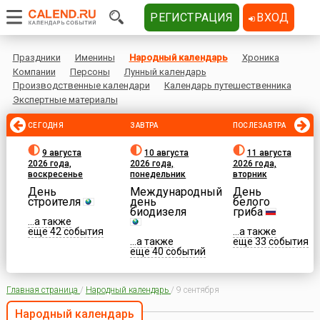
РЕГИСТРАЦИЯ
ВХОД
Праздники
Именины
Народный календарь
Хроника
Компании
Персоны
Лунный календарь
Производственные календари
Календарь путешественника
Экспертные материалы
СЕГОДНЯ
ЗАВТРА
ПОСЛЕЗАВТРА
9 августа
10 августа
11 августа
2026 года,
2026 года,
2026 года,
воскресенье
понедельник
вторник
День
Международный
День
строителя
день
белого
биодизеля
гриба
...а также
еще 42 события
...а также
...а также
еще 33 события
еще 40 событий
Главная страница
/
Народный календарь
/
9 сентября
Народный календарь