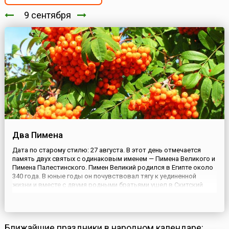
9 сентября
Два Пимена
Дата по старому стилю: 27 августа. В этот день отмечается
память двух святых с одинаковым именем — Пимена Великого и
Пимена Палестинского. Пимен Великий родился в Египте около
340 года. В юные годы он почувствовал тягу к уединенной
жизни и вместе с двумя родными братьями ушел в Скитский
монастырь. Однако в 407 году на обитель напали берберы и
разрушили ее, а монахи переселились в развалины языческ...
Ближайшие праздники в народном календаре: