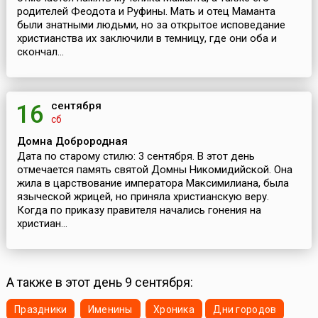
родителей Феодота и Руфины. Мать и отец Маманта
были знатными людьми, но за открытое исповедание
христианства их заключили в темницу, где они оба и
скончал...
сентября
16
сб
Домна Доброродная
Дата по старому стилю: 3 сентября. В этот день
отмечается память святой Домны Никомидийской. Она
жила в царствование императора Максимилиана, была
языческой жрицей, но приняла христианскую веру.
Когда по приказу правителя начались гонения на
христиан...
А также в этот день 9 сентября:
Праздники
Именины
Хроника
Дни городов