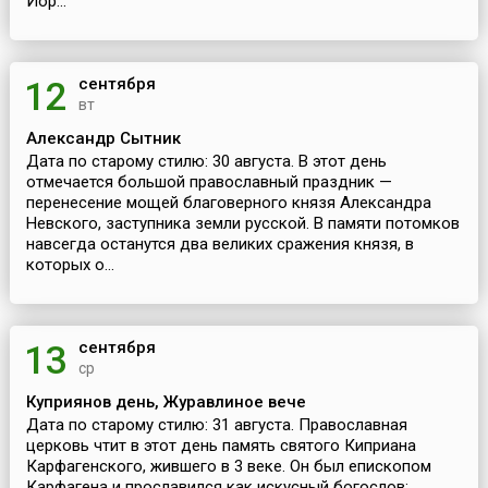
Иор...
сентября
12
вт
Александр Сытник
Дата по старому стилю: 30 августа. В этот день
отмечается большой православный праздник —
перенесение мощей благоверного князя Александра
Невского, заступника земли русской. В памяти потомков
навсегда останутся два великих сражения князя, в
которых о...
сентября
13
ср
Куприянов день, Журавлиное вече
Дата по старому стилю: 31 августа. Православная
церковь чтит в этот день память святого Киприана
Карфагенского, жившего в 3 веке. Он был епископом
Карфагена и прославился как искусный богослов;