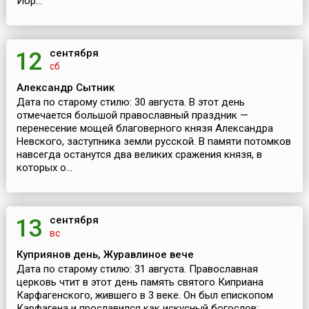
Иор...
сентября
12
сб
Александр Сытник
Дата по старому стилю: 30 августа. В этот день
отмечается большой православный праздник —
перенесение мощей благоверного князя Александра
Невского, заступника земли русской. В памяти потомков
навсегда останутся два великих сражения князя, в
которых о...
сентября
13
вс
Куприянов день, Журавлиное вече
Дата по старому стилю: 31 августа. Православная
церковь чтит в этот день память святого Киприана
Карфагенского, жившего в 3 веке. Он был епископом
Карфагена и прославился как искусный богослов;