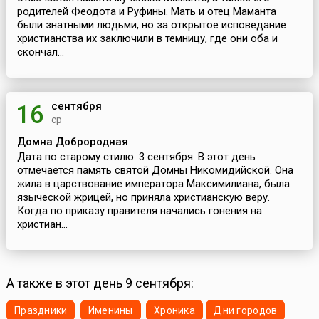
родителей Феодота и Руфины. Мать и отец Маманта
были знатными людьми, но за открытое исповедание
христианства их заключили в темницу, где они оба и
скончал...
сентября
16
ср
Домна Доброродная
Дата по старому стилю: 3 сентября. В этот день
отмечается память святой Домны Никомидийской. Она
жила в царствование императора Максимилиана, была
языческой жрицей, но приняла христианскую веру.
Когда по приказу правителя начались гонения на
христиан...
А также в этот день 9 сентября:
Праздники
Именины
Хроника
Дни городов