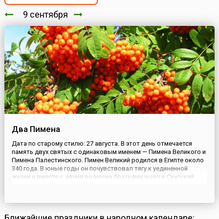
9 сентября
Два Пимена
Дата по старому стилю: 27 августа. В этот день отмечается
память двух святых с одинаковым именем — Пимена Великого и
Пимена Палестинского. Пимен Великий родился в Египте около
340 года. В юные годы он почувствовал тягу к уединенной
жизни и вместе с двумя родными братьями ушел в Скитский
монастырь. Однако в 407 году на обитель напали берберы и
разрушили ее, а монахи переселились в развалины языческ...
Ближайшие праздники в народном календаре: