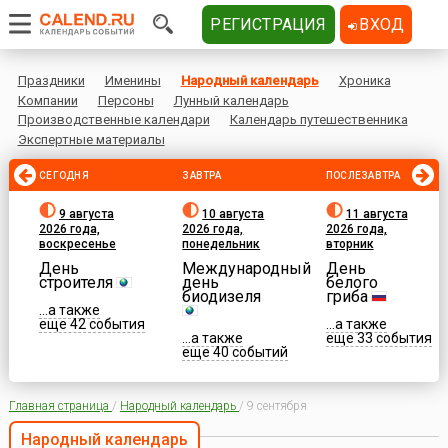
РЕГИСТРАЦИЯ
ВХОД
Праздники
Именины
Народный календарь
Хроника
Компании
Персоны
Лунный календарь
Производственные календари
Календарь путешественника
Экспертные материалы
СЕГОДНЯ
ЗАВТРА
ПОСЛЕЗАВТРА
9 августа
10 августа
11 августа
2026 года,
2026 года,
2026 года,
воскресенье
понедельник
вторник
День
Международный
День
строителя
день
белого
биодизеля
гриба
...а также
еще 42 события
...а также
...а также
еще 33 события
еще 40 событий
Главная страница
/
Народный календарь
/
9 сентября
Народный календарь