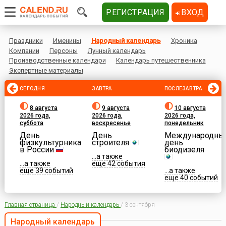
РЕГИСТРАЦИЯ
ВХОД
Праздники
Именины
Народный календарь
Хроника
Компании
Персоны
Лунный календарь
Производственные календари
Календарь путешественника
Экспертные материалы
СЕГОДНЯ
ЗАВТРА
ПОСЛЕЗАВТРА
8 августа
9 августа
10 августа
2026 года,
2026 года,
2026 года,
суббота
воскресенье
понедельник
День
День
Международны
физкультурника
строителя
день
в России
биодизеля
...а также
...а также
еще 42 события
еще 39 событий
...а также
еще 40 событий
Главная страница
/
Народный календарь
/
3 сентября
Народный календарь