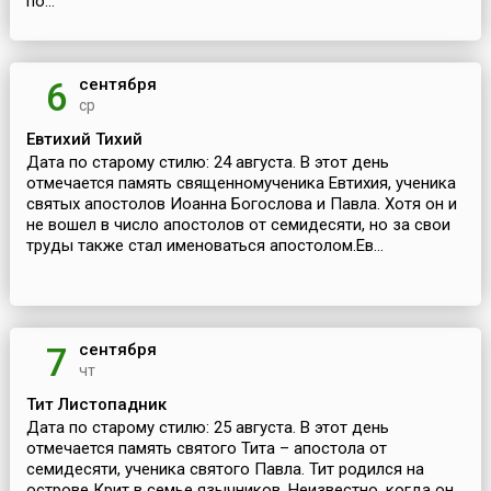
по...
сентября
6
ср
Евтихий Тихий
Дата по старому стилю: 24 августа. В этот день
отмечается память священномученика Евтихия, ученика
святых апостолов Иоанна Богослова и Павла. Хотя он и
не вошел в число апостолов от семидесяти, но за свои
труды также стал именоваться апостолом.Ев...
сентября
7
чт
Тит Листопадник
Дата по старому стилю: 25 августа. В этот день
отмечается память святого Тита – апостола от
семидесяти, ученика святого Павла. Тит родился на
острове Крит в семье язычников. Неизвестно, когда он