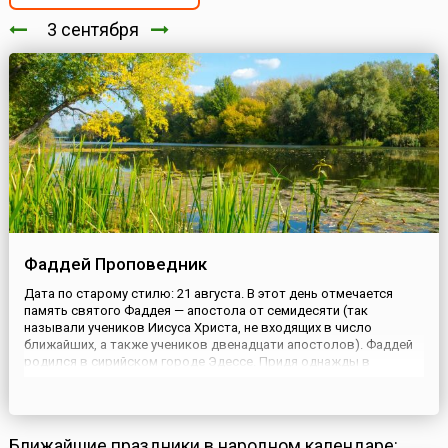
3 сентября
Фаддей Проповедник
Дата по старому стилю: 21 августа. В этот день отмечается
память святого Фаддея — апостола от семидесяти (так
называли учеников Иисуса Христа, не входящих в число
ближайших, а также учеников двенадцати апостолов). Фаддей
родился в сирийском городе Эдессе. Придя однажды в
Иерусалим на праздник, он услышал проповедь Иоанна
Предтечи и принял от него крещение в Иордане. Позже,
встретив Иисуса, он стал...
Ближайшие праздники в народном календаре: