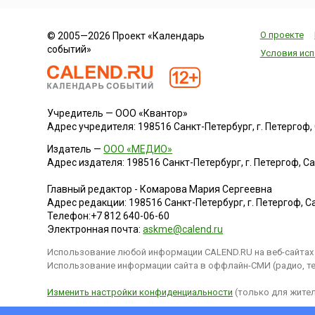
О проекте
© 2005—2026 Проект «Календарь
событий»
Условия исп
Учредитель — ООО «Квантор»
Адрес учредителя: 198516 Санкт-Петербург, г. Петергоф, Са
Издатель —
ООО «МЕДИО»
Адрес издателя: 198516 Санкт-Петербург, г. Петергоф, Санк
Главный редактор - Комарова Мария Сергеевна
Адрес редакции:
198516
Санкт-Петербург, г. Петергоф
,
Са
Телефон:
+7 812 640-06-60
Электронная почта:
askme@calend.ru
Использование любой информации CALEND.RU на веб-сайтах 
Использование информации сайта в оффлайн-СМИ (радио, тел
Изменить настройки конфиденциальности
(только для жител