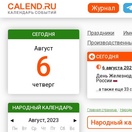
Журнал
Праздники
Им
СЕГОДНЯ
Производственны
Август
6
СЕГОДНЯ
6 августа 202
День Железнод
России
четверг
...а также еще 33
НАРОДНЫЙ КАЛЕНДАРЬ
Главная страница
/
Народн
Август, 2023
◀
▶
Народный ка
Пн
Вт
Ср
Чт
Пт
Сб
Вс