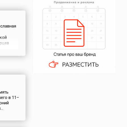
ославная
ской
ерцев
ания
янии
амять
его в 11–
тоний
..