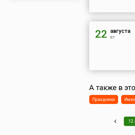
августа
22
вт
А также в это
Праздники
Име
12 