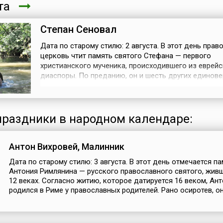
ста
Степан Сеновал
Дата по старому стилю: 2 августа. В этот день прав
церковь чтит память святого Стефана — первого
христианского мученика, происходившего из еврей
диаспоры. По преданию, он и шесть других единов
были избраны апостолами в диаконы для поддерж
порядка и справедливости при «ежедневном разда
потребностей».Однако деятельность Стефана не
ограничивалась возложенным на него служе...
раздники в народном календаре:
Антон Вихровей, Малинник
Дата по старому стилю: 3 августа. В этот день отмечается п
Антония Римлянина — русского православного святого, живш
12 веках. Согласно житию, которое датируется 16 веком, Ан
родился в Риме у православных родителей. Рано осиротев, он.