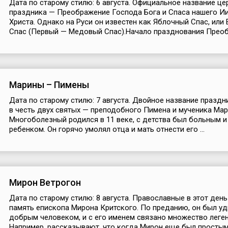
Дата по старому стилю: 6 августа. Официальное название ц
праздника — Преображение Господа Бога и Спаса нашего И
Христа. Однако на Руси он известен как Яблочный Спас, или
Спас (Первый — Медовый Спас).Начало празднования Преобр
Марины – Пимены
Дата по старому стилю: 7 августа. Двойное название праздн
в честь двух святых — преподобного Пимена и мученика Мар
Многоболезный родился в 11 веке, с детства был больным 
ребенком. Он горячо умолял отца и мать отнести его ...
Мирон Ветрогон
Дата по старому стилю: 8 августа. Православные в этот ден
память епископа Мирона Критского. По преданию, он был у
добрым человеком, и с его именем связано множество леген
Например, рассказывают, что когда Мирон еще был простым 