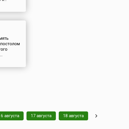
амять
апостолом
того
..
16 августа
17 августа
18 августа