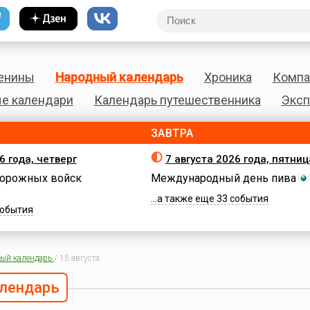
енины
Народный календарь
Хроника
Компа
е календари
Календарь путешественника
Эксп
ЗАВТРА
6 года, четверг
7 августа 2026 года, пятниц
орожных войск
Международный день пива
...а также еще 33 события
 события
ый календарь
/
15 августа
лендарь