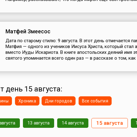
Матфей Змеесос
Дата по старому стилю: 9 августа. В этот день отмечается п
Матфия — одного из учеников Иисуса Христа, который стал 
вместо Иуды Искариота. В книге апостольских деяний имя э
святого упоминается всего один раз — в рассказе о том, как .
т день 15 августа:
нины
Хроника
Дни городов
Все события
15 августа
августа
13 августа
14 августа