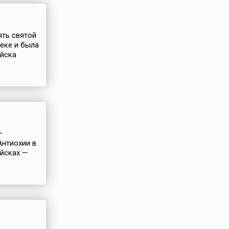
ять святой
веке и была
ойска
—
Антиохии в
ойсках —