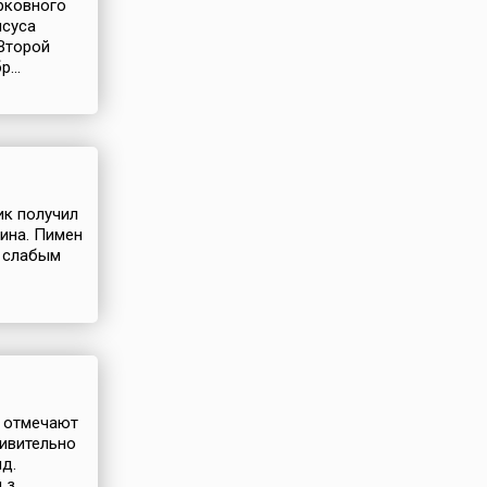
ерковного
исуса
 Второй
...
ик получил
ина. Пимен
и слабым
ь отмечают
дивительно
д.
з...