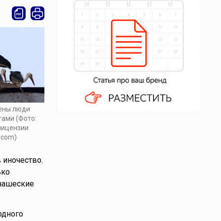
ены люди
тами (Фото:
 лицензии
.com)
 иночество.
ько
онашеские
одного