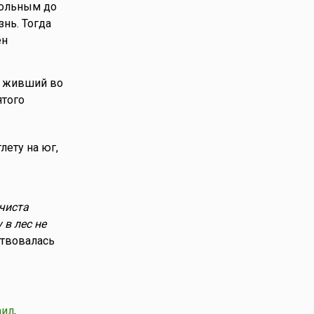
 больным до
знь. Тогда
ен
н, живший во
ятого
лету на юг,
чиста
 в лес не
ствовалась
аил
,