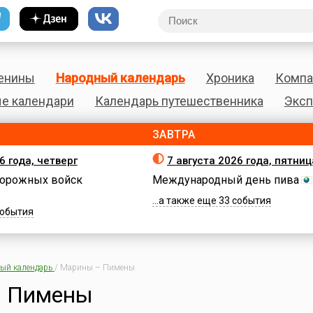
енины
Народный календарь
Хроника
Компа
е календари
Календарь путешественника
Эксп
ЗАВТРА
6 года, четверг
7 августа 2026 года, пятниц
орожных войск
Международный день пива
...а также еще 33 события
 события
ый календарь
/
Марины – Пимены
 Пимены