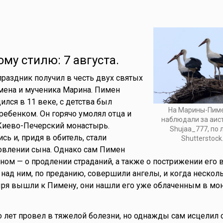
ому стилю: 7 августа.
раздник получил в честь двух святых
мена и мученика Марина. Пимен
лся в 11 веке, с детства был
На Марины-Пим
ебенком. Он горячо умолял отца и
наблюдали за аис
 Киево-Печерский монастырь.
Shujaa_777, по
ь и, придя в обитель, стали
Shutterstock
овлении сына. Однако сам Пимен
ном — о продлении страданий, а также о пострижении его в
над ним, по преданию, совершили ангелы, и когда нескол
ыря вышли к Пимену, они нашли его уже облаченным в м
лет провел в тяжелой болезни, но однажды сам исцелил 