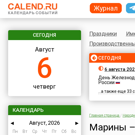
Журнал
Праздники
Им
СЕГОДНЯ
Производственны
Август
6
СЕГОДНЯ
6 августа 202
День Железнод
России
четверг
...а также еще 33
КАЛЕНДАРЬ
Главная страница
/
Народн
Август, 2026
◀
▶
Марины –
Пн
Вт
Ср
Чт
Пт
Сб
Вс