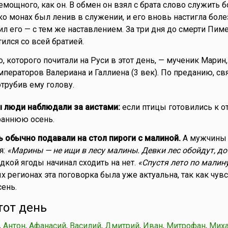
емощного, как он. В обмен он взял с брата слово служить
о монах был ленив в служении, и его вновь настигла боле
л его — с тем же наставлением. За три дня до смерти Пим
ился со всей братией.
о, которого почитали на Руси в этот день, — мученик Мари
ператоров Валериана и Галлиена (3 век). По преданию, св
отрубив ему голову.
 люди наблюдали за аистами:
если птицы готовились к от
раннюю осень.
ь обычно подавали на стол пироги с малиной.
А мужчины
я:
«Марины — не ищи в лесу малины. Девки лес обойдут, до
адкой ягоды начинал сходить на нет.
«Спустя лето по малину
ых регионах эта поговорка была уже актуальна, так как чув
ень.
тот день
,
Антон
,
Афанасий
,
Василий
,
Дмитрий
,
Иван
,
Митрофан
,
Мих