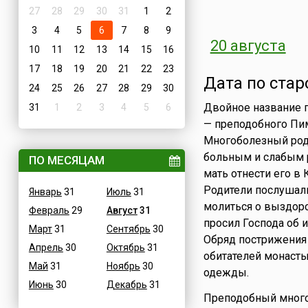
27
28
29
30
31
1
2
3
4
5
6
7
8
9
20 августа
10
11
12
13
14
15
16
17
18
19
20
21
22
23
Дата по стар
24
25
26
27
28
29
30
Двойное название п
31
1
2
3
4
5
6
— преподобного Пи
Многоболезный роди
больным и слабым р
ПО МЕСЯЦАМ
мать отнести его в
Родители послушалис
Январь
31
Июль
31
молиться о выздор
Февраль
29
Август
31
просил Господа об и
Март
31
Сентябрь
30
Обряд пострижения 
Апрель
30
Октябрь
31
обитателей монаст
Май
31
Ноябрь
30
одежды.
Июнь
30
Декабрь
31
Преподобный много 