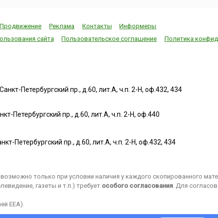
Продвижение
Реклама
Контакты
Информеры
ользования сайта
Пользовательское соглашение
Политика конфид
нкт-Петербургский пр., д.60, лит.А, ч.п. 2-Н, оф.432, 434
т-Петербургский пр., д.60, лит.А, ч.п. 2-Н, оф.440
нкт-Петербургский пр., д.60, лит.А, ч.п. 2-Н, оф.432, 434
возможно только при условии наличия у каждого скопированного матер
евидение, газеты и т.п.) требует
особого согласования
. Для согласо
ей EEA).