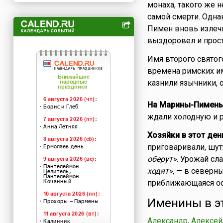
монаха, такого же н
самой смерти. Однак
Пимен вновь излечи
выздоровел и прост
Имя второго святог
времена римских им
казнили язычники, 
На Марины-Пимены
ждали холодную и 
Хозяйки в этот ден
приговаривали, шут
оберут»
. Урожай сл
ходят»
, — в северн
приближающаяся ос
Именины в э
Александр
,
Алексей