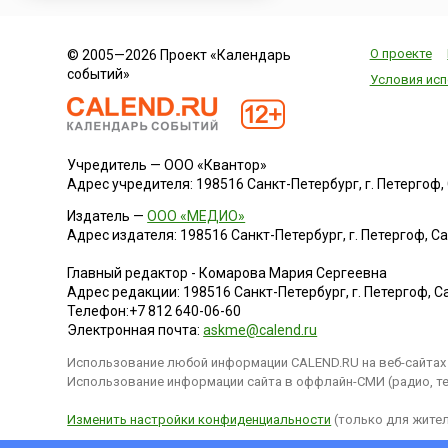
О проекте
© 2005—2026 Проект «Календарь
событий»
Условия исп
Учредитель — ООО «Квантор»
Адрес учредителя: 198516 Санкт-Петербург, г. Петергоф, Са
Издатель —
ООО «МЕДИО»
Адрес издателя: 198516 Санкт-Петербург, г. Петергоф, Санк
Главный редактор - Комарова Мария Сергеевна
Адрес редакции:
198516
Санкт-Петербург, г. Петергоф
,
Са
Телефон:
+7 812 640-06-60
Электронная почта:
askme@calend.ru
Использование любой информации CALEND.RU на веб-сайтах 
Использование информации сайта в оффлайн-СМИ (радио, тел
Изменить настройки конфиденциальности
(только для жител