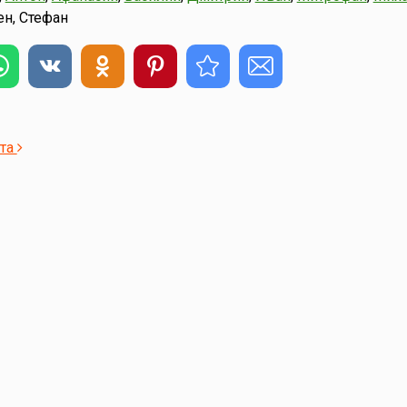
ен, Стефан
ста