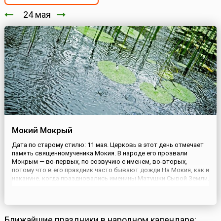
24 мая
Мокий Мокрый
Дата по старому стилю: 11 мая. Церковь в этот день отмечает
память священномученика Мокия. В народе его прозвали
Мокрым — во-первых, по созвучию с именем, во-вторых,
потому что в его праздник часто бывают дожди.На Мокия, как и
накануне, когда праздновались именины Матушки Сырой Земли,
было не принято браться за земляные работы, но уже по другой
причине. Этот день считался праздником умилостивл...
Ближайшие праздники в народном календаре: