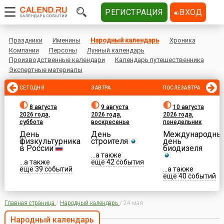
РЕГИСТРАЦИЯ
ВХОД
Праздники
Именины
Народный календарь
Хроника
Компании
Персоны
Лунный календарь
Производственные календари
Календарь путешественника
Экспертные материалы
СЕГОДНЯ
ЗАВТРА
ПОСЛЕЗАВТРА
8 августа
9 августа
10 августа
2026 года,
2026 года,
2026 года,
суббота
воскресенье
понедельник
День
День
Международны
физкультурника
строителя
день
в России
биодизеля
...а также
...а также
еще 42 события
еще 39 событий
...а также
еще 40 событий
Главная страница
/
Народный календарь
/
24 мая
Народный календарь