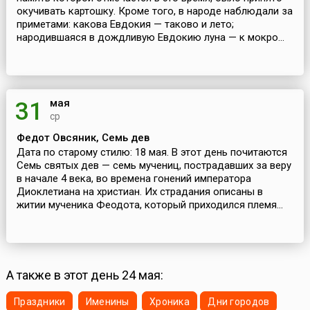
окучивать картошку. Кроме того, в народе наблюдали за
приметами: какова Евдокия — таково и лето;
народившаяся в дождливую Евдокию луна — к мокро...
мая
31
ср
Федот Овсяник, Семь дев
Дата по старому стилю: 18 мая. В этот день почитаются
Семь святых дев — семь мучениц, пострадавших за веру
в начале 4 века, во времена гонений императора
Диоклетиана на христиан. Их страдания описаны в
житии мученика Феодота, который приходился племя...
А также в этот день 24 мая:
Праздники
Именины
Хроника
Дни городов