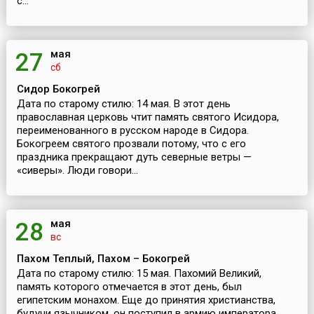
с...
мая
27
сб
Сидор Бокогрей
Дата по старому стилю: 14 мая. В этот день
православная церковь чтит память святого Исидора,
переименованного в русском народе в Сидора.
Бокогреем святого прозвали потому, что с его
праздника прекращают дуть северные ветры —
«сиверы». Люди говори...
мая
28
вс
Пахом Теплый, Пахом – Бокогрей
Дата по старому стилю: 15 мая. Пахомий Великий,
память которого отмечается в этот день, был
египетским монахом. Еще до принятия христианства,
будучи язычником, он поступил в армию императора