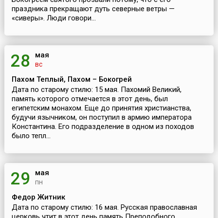
праздника прекращают дуть северные ветры —
«сиверы». Люди говори...
мая
28
вс
Пахом Теплый, Пахом – Бокогрей
Дата по старому стилю: 15 мая. Пахомий Великий,
память которого отмечается в этот день, был
египетским монахом. Еще до принятия христианства,
будучи язычником, он поступил в армию императора
Константина. Его подразделение в одном из походов
было тепл...
мая
29
пн
Федор Житник
Дата по старому стилю: 16 мая. Русская православная
церковь чтит в этот день память Преподобного