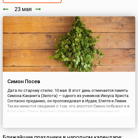
23 мая
Симон Посев
Дата по старому стилю: 10 мая. В этот день отмечается память
Симона Кананита (Зилота) — одного из учеников Иисуса Христа.
Согласно преданию, он проповедовал в Иудее, Египте и Ливии.
Также имеются сведения о том, что апостол Симон побывал и в
Британии. Симон Канонит принял мученическую кончину на
Черноморском побережье Кавказа.День памяти святого
Симона в народном календаре совпал с более древн...
Ближайшие праздники в народном календаре: