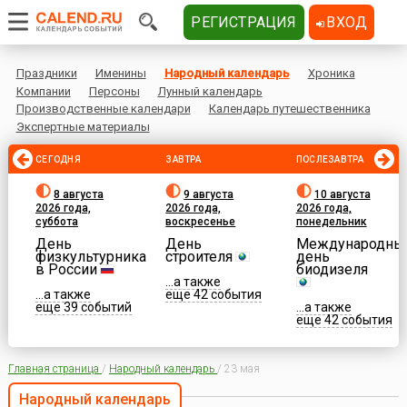
РЕГИСТРАЦИЯ
ВХОД
Праздники
Именины
Народный календарь
Хроника
Компании
Персоны
Лунный календарь
Производственные календари
Календарь путешественника
Экспертные материалы
СЕГОДНЯ
ЗАВТРА
ПОСЛЕЗАВТРА
8 августа
9 августа
10 августа
2026 года,
2026 года,
2026 года,
суббота
воскресенье
понедельник
День
День
Международны
физкультурника
строителя
день
в России
биодизеля
...а также
...а также
еще 42 события
еще 39 событий
...а также
еще 42 события
Главная страница
/
Народный календарь
/
23 мая
Народный календарь