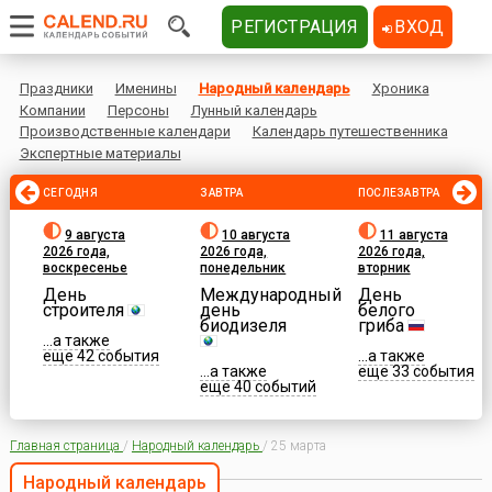
РЕГИСТРАЦИЯ
ВХОД
Праздники
Именины
Народный календарь
Хроника
Компании
Персоны
Лунный календарь
Производственные календари
Календарь путешественника
Экспертные материалы
СЕГОДНЯ
ЗАВТРА
ПОСЛЕЗАВТРА
9 августа
10 августа
11 августа
2026 года,
2026 года,
2026 года,
воскресенье
понедельник
вторник
День
Международный
День
строителя
день
белого
биодизеля
гриба
...а также
еще 42 события
...а также
...а также
еще 33 события
еще 40 событий
Главная страница
/
Народный календарь
/
25 марта
Народный календарь