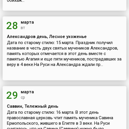
обихаж...
марта
28
вт
Александров день, Лесное ухоженье
Дата по старому стилю: 15 марта. Праздник получил
название в честь двух святых мучеников Александров,
память которых отмечается в этот день вместе с
памятью Агапия и еще пяти мучеников, пострадавших за
веру в 4 веке.На Руси на Александра ждали пр...
марта
29
ср
Саввин, Тележный день
Дата по старому стилю: 16 марта. В этот день
православная церковь чтит память мученика Савина
Ермопольского, жившего в Египте в 3 веке. На Руси
считалось, что на Савина (Саввина) нужно было