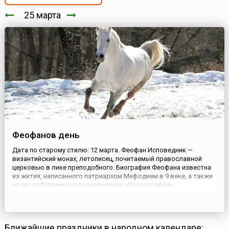
25 марта
Феофанов день
Дата по старому стилю: 12 марта. Феофан Исповедник —
византийский монах, летописец, почитаемый православной
церковью в лике преподобного. Биография Феофана известна
из жития, написанного патриархом Мефодием в 9 веке, а также
из его собственного произведения «Хронография».
Преподобному приписывается дар чудотворения — исцеления
болезней и изгнания бесов.На Руси в этот день с утра выходили
на ул...
Ближайшие праздники в народном календаре: