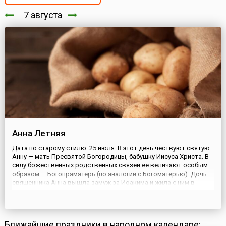
7 августа
Анна Летняя
Дата по старому стилю: 25 июля. В этот день чествуют святую
Анну — мать Пресвятой Богородицы, бабушку Иисуса Христа. В
силу божественных родственных связей ее величают особым
образом — Богопраматерь (по аналогии с Богоматерью). Дочь
священника Анна вышла замуж за Иоакима и жила с ним в
Назарете. Несмотря на долгий срок супружества, детей у пары
не было до тех пор, пока Иоаким не удалился в пустыню...
Ближайшие праздники в народном календаре: