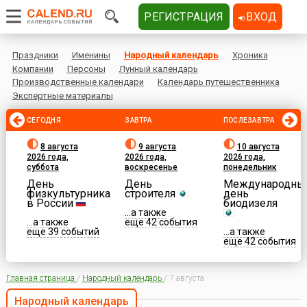
РЕГИСТРАЦИЯ
ВХОД
Праздники
Именины
Народный календарь
Хроника
Компании
Персоны
Лунный календарь
Производственные календари
Календарь путешественника
Экспертные материалы
СЕГОДНЯ
ЗАВТРА
ПОСЛЕЗАВТРА
8 августа
9 августа
10 августа
2026 года,
2026 года,
2026 года,
суббота
воскресенье
понедельник
День
День
Международны
физкультурника
строителя
день
в России
биодизеля
...а также
...а также
еще 42 события
еще 39 событий
...а также
еще 42 события
Главная страница
/
Народный календарь
/
7 августа
Народный календарь