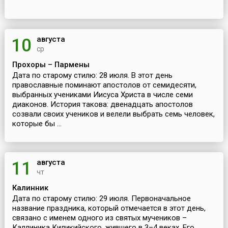
августа
10
ср
Прохоры – Пармены
Дата по старому стилю: 28 июля. В этот день
православные поминают апостолов от семидесяти,
выбранных учениками Иисуса Христа в числе семи
диаконов. История такова: двенадцать апостолов
созвали своих учеников и велели выбрать семь человек,
которые бы ...
августа
11
чт
Калинник
Дата по старому стилю: 29 июля. Первоначальное
название праздника, который отмечается в этот день,
связано с именем одного из святых мучеников –
Каллиника Киликийского, жившего в 3–4 веках. Его