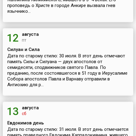
проповедь о Христе в городе Анкире вызвала гнев
язычнико...
августа
12
пт
Силуан и Сила
Дата по старому стилю: 30 июля. В этот день отмечают
память Силы и Силуана — двух апостолов от
семидесяти, сподвижников святого Павла. По
преданию, после состоявшегося в 51 году в Иерусалиме
Собора апостолов Павла и Варнаву отправили в
Антиохию для р...
августа
13
сб
Евдокимов день
Дата по старому стилю: 31 июля. В этот день отмечается
память праведного Евдокима Каппадокиянина, жившего