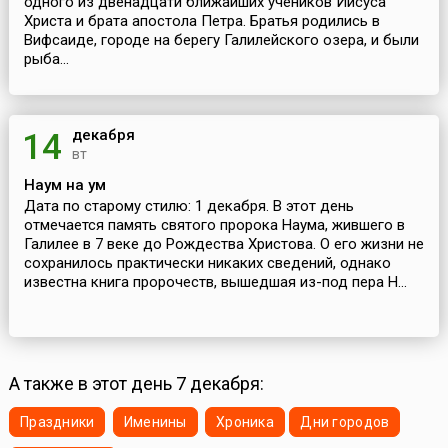
одного из двенадцати ближайших учеников Иисуса
Христа и брата апостола Петра. Братья родились в
Вифсаиде, городе на берегу Галилейского озера, и были
рыба...
декабря
14
вт
Наум на ум
Дата по старому стилю: 1 декабря. В этот день
отмечается память святого пророка Наума, жившего в
Галилее в 7 веке до Рождества Христова. О его жизни не
сохранилось практически никаких сведений, однако
известна книга пророчеств, вышедшая из-под пера Н...
А также в этот день 7 декабря:
Праздники
Именины
Хроника
Дни городов