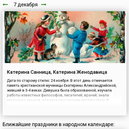
7 декабря
Катерина Санница, Катерина Женодавица
Дата по старому стилю: 24 ноября. В этот день отмечается
память христианской мученицы Екатерины Александрийской,
жившей в 3-4 веках. Девушка была образованной, изучала
работы известных философов, писателей, врачей, знала
несколько языков, владела ораторским мастерством. В
христианство Екатерину обратил сирийский монах; по
преданию, после крещения ей во сне явился Иисус Христос и
вручил кольцо....
Ближайшие праздники в народном календаре: