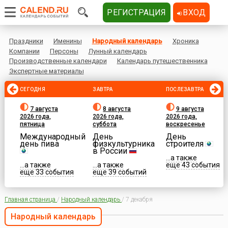
РЕГИСТРАЦИЯ
ВХОД
Праздники
Именины
Народный календарь
Хроника
Компании
Персоны
Лунный календарь
Производственные календари
Календарь путешественника
Экспертные материалы
СЕГОДНЯ
ЗАВТРА
ПОСЛЕЗАВТРА
7 августа
8 августа
9 августа
2026 года,
2026 года,
2026 года,
пятница
суббота
воскресенье
Международный
День
День
день пива
физкультурника
строителя
в России
...а также
...а также
...а также
еще 43 события
еще 33 события
еще 39 событий
Главная страница
/
Народный календарь
/
7 декабря
Народный календарь