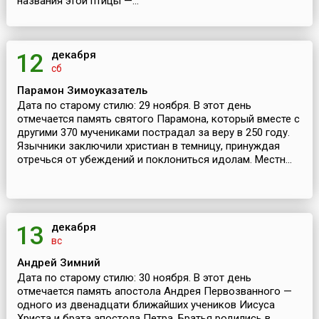
названия этой птицы —...
декабря
12
сб
Парамон Зимоуказатель
Дата по старому стилю: 29 ноября. В этот день
отмечается память святого Парамона, который вместе с
другими 370 мучениками пострадал за веру в 250 году.
Язычники заключили христиан в темницу, принуждая
отречься от убеждений и поклониться идолам. Местн...
декабря
13
вс
Андрей Зимний
Дата по старому стилю: 30 ноября. В этот день
отмечается память апостола Андрея Первозванного —
одного из двенадцати ближайших учеников Иисуса
Христа и брата апостола Петра. Братья родились в