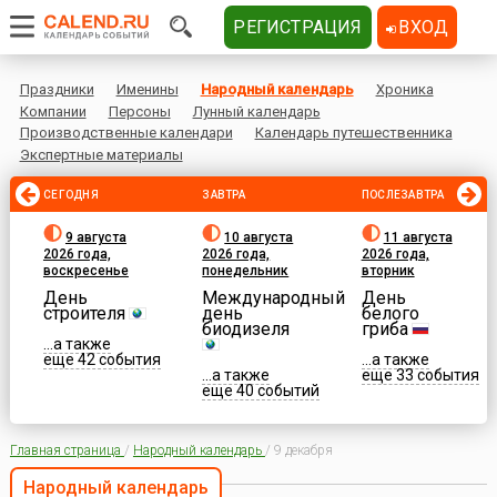
РЕГИСТРАЦИЯ
ВХОД
Праздники
Именины
Народный календарь
Хроника
Компании
Персоны
Лунный календарь
Производственные календари
Календарь путешественника
Экспертные материалы
СЕГОДНЯ
ЗАВТРА
ПОСЛЕЗАВТРА
9 августа
10 августа
11 августа
2026 года,
2026 года,
2026 года,
воскресенье
понедельник
вторник
День
Международный
День
строителя
день
белого
биодизеля
гриба
...а также
еще 42 события
...а также
...а также
еще 33 события
еще 40 событий
Главная страница
/
Народный календарь
/
9 декабря
Народный календарь