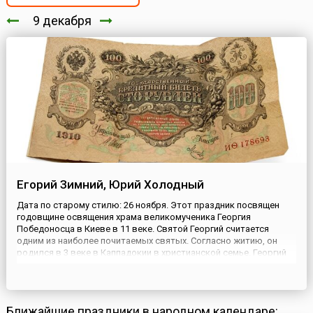
9 декабря
Егорий Зимний, Юрий Холодный
Дата по старому стилю: 26 ноября. Этот праздник посвящен
годовщине освящения храма великомученика Георгия
Победоносца в Киеве в 11 веке. Святой Георгий считается
одним из наиболее почитаемых святых. Согласно житию, он
родился в 3 веке в Каппадокии в христианской семье. Георгий
добился успехов на военной службе при императоре
Диоклетиане, но когда начались гонения на христиан, он раздал
все свое им...
Ближайшие праздники в народном календаре: